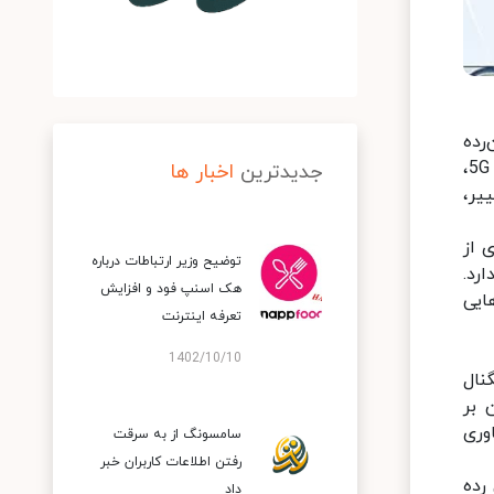
H به چیپست میان‌رده
پرقدرت Snapdragon 778 کوالکام مجهز باشند. گفته می‌شود با وجود پشتیبانی اسنپدراگون 788 کوالکام از شبکه‌های 5G،
جدیدترین
اخبار ها
ییر،
رخورداری از
توضیح وزیر ارتباطات درباره
لایی دارد.
هک اسنپ‌ فود و افزایش
 را به گوشی‌هایی
تعرفه اینترنت
1402/10/10
گنال
ن بر
وری
سامسونگ از به سرقت
رفتن اطلاعات کاربران خبر
گوشی رده
داد