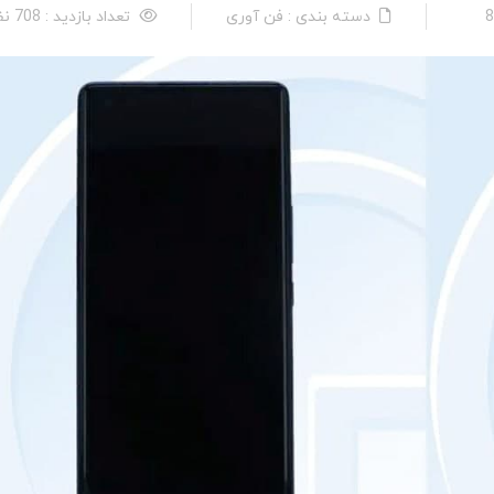
دسته بندی : فن آوری
تعداد بازدید : 708 نفر