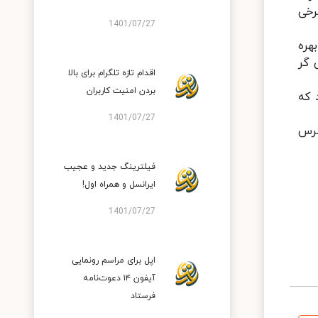
رخی
1401/07/27
ین سلفی بهره
یز تداعی گر
اقدام تازه تلگرام برای بالا
بردن امنیت کاربران
1 واتی بهره می‌برد که
1401/07/27
سترس
فیلترینگ جدید و عجیب
ایرانسل و همراه اول!
1401/07/27
اپل برای مراسم رونمایی
آیفون ۱۴ دعوت‌نامه
فرستاد