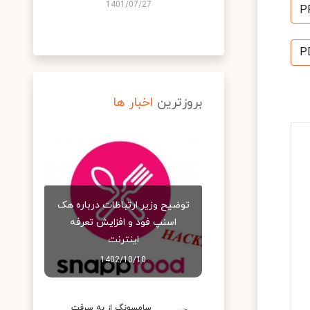
1401/07/27
P
P
بروزترین
اخبار ها
توضیح وزیر ارتباطات درباره هک
اسنپ‌ فود و افزایش تعرفه
اینترنت
1402/10/10
سامسونگ از به سرقت