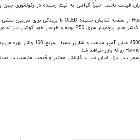
ران قیمت باشد. اخیراً گواهی به ثبت رسیده در رگولاتوری چین ب
بر همین اساس می دانیم گوشی Huawei Nova 9 Pro از صفحه نمایش خمیده OLED با بریدگی برای دورب
می‌برد. برآمدگی دوربین پشتی Nova 9 Pro شبیه به گوشی‌های پرچم‌دار سری P50 بوده و طراحی خود گوشی ن
گوشی Nova 9 Pro هوآوی از یک باتری با ظرفیت 4500 میلی آمپر ساعت و شارژر بسیار سریع 00
ی پس از معرفی رسمی، در بازار ایران نیز با گارانتی معتبر و قیمت مناسب در د