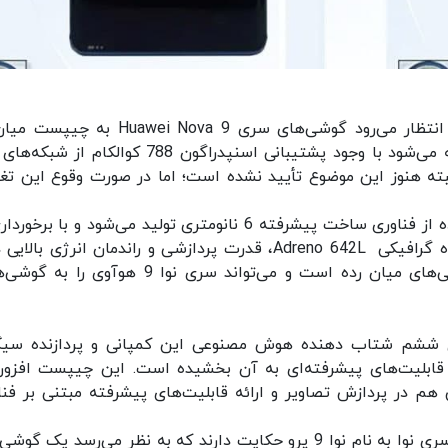
بر اساس آخرین اطلاعات غیر رسمی منتشر شده، انتظار می‌رود گوشی‌های سری uawei Nova 9
 خواهد کرد که البته هنوز این موضوع تأیید نشده است؛ اما در صورت وقوع این تغ
چیپست میان‌رده اسنپدراگون 788 کوالکام با استفاده از فناوری ساخت پیشرفته 6 نانومتری تولید می‌شود و با ب
هسته پرقدرت Qualcomm Kryo 670 در کنار پردازنده گرافیکی Adreno 642L، قدرت پردازشی و راندمان انرژی با
این چیپست گزینه ایده آلی برای گیمینگ با گوشی‌های میان رده است و می‌تواند سری نوا 9 هوآوی
اگون 778 کوالکام از نسل ششم شتاب دهنده هوش مصنوعی این کمپانی و پردازنده سی
Qualcomm بهره می‌برد که قابلیت‌های پیشرفته‌ای به آن بخشیده است. این چیپست افزو
ایی هم در پردازش تصاویر و ارائه قابلیت‌های پیشرفته مبتنی بر فنا
هم زمان شواهد موجود از عرضه یک گوشی دیگر از سری نوا به نام نوا 9 پرو حکایت دارند که به نظر می‌رسد یک 