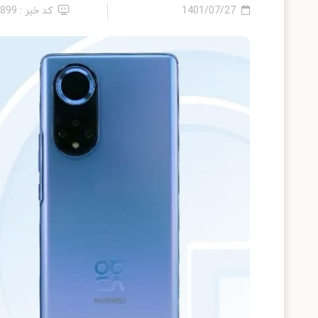
1401/07/27
کد خبر : 8899