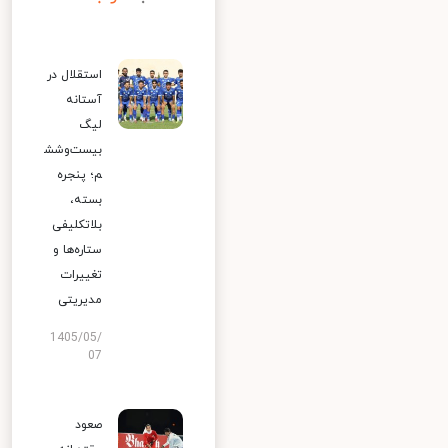
استقلال در
آستانه
لیگ
بیست‌وشش
م؛ پنجره
بسته،
بلاتکلیفی
ستاره‌ها و
تغییرات
مدیریتی
1405/05/
07
صعود