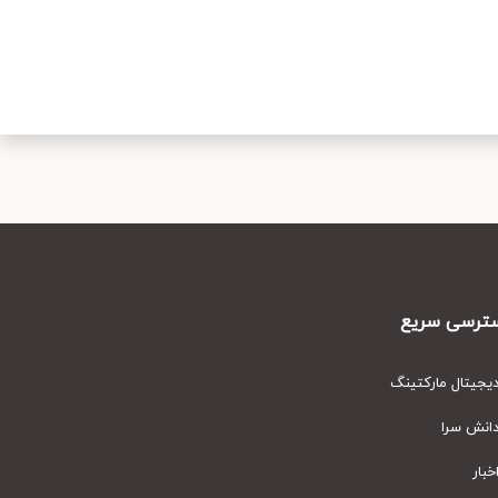
رسی سریع
یتال مارکتینگ
نش سرا
ار