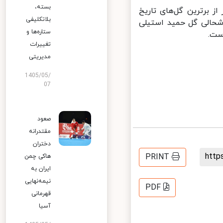
بسته،
شار این گل به همراه ۹ تصویر دیگر از برترین گل‌های تاریخ
بلاتکلیفی
اربران خواست ۵ تصویر محبوب را انتخاب کنند. AFC خوشحالی گل حمید استیلی
ستاره‌ها و
ت.
تغییرات
مدیریتی
1405/05/
07
صعود
مقتدرانه
دختران
htt
PRINT
هاکی چمن
ایران به
نیمه‌نهایی
PDF
قهرمانی
آسیا