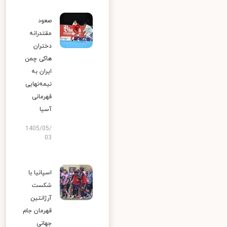
صعود
مقتدرانه
دختران
هاکی چمن
ایران به
نیمه‌نهایی
قهرمانی
آسیا
1405/05/
03
اسپانیا با
شکست
آرژانتین
قهرمان جام
جهانی