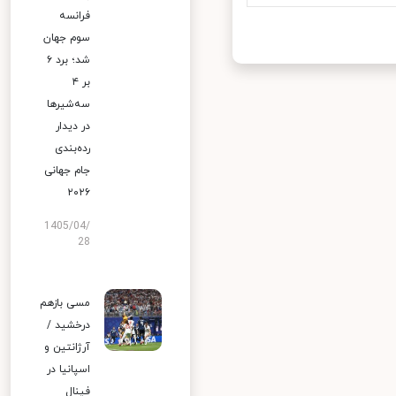
فرانسه
سوم جهان
شد؛ برد ۶
بر ۴
سه‌شیرها
در دیدار
رده‌بندی
جام جهانی
۲۰۲۶
1405/04/
28
مسی بازهم
درخشید /
آرژانتین و
اسپانیا در
فینال