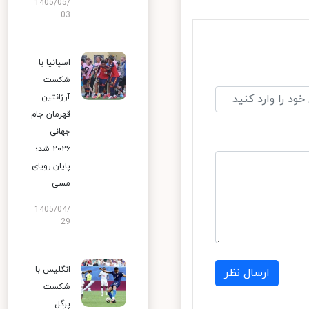
1405/05/
03
اسپانیا با
شکست
آرژانتین
قهرمان جام
جهانی
۲۰۲۶ شد؛
پایان رویای
مسی
1405/04/
29
انگلیس با
ارسال نظر
شکست
پرگل