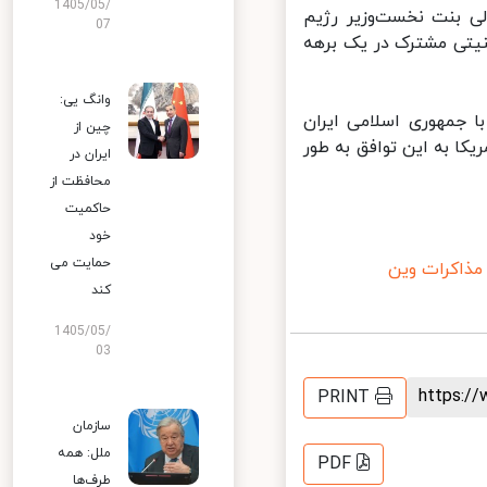
1405/05/
ی بنت نخست‌وزیر رژیم
07
یتی مشترک در یک برهه
وانگ یی:
 جمهوری اسلامی ایران
چین از
کا به این توافق به طور
ایران در
محافظت از
حاکمیت
خود
حمایت می
اکرات وین
کند
1405/05/
03
https:
PRINT
سازمان
ملل: همه
PDF
طرف‌ها