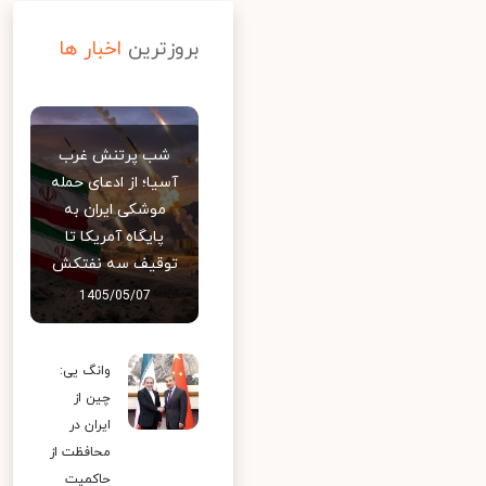
بروزترین
اخبار ها
شب پرتنش غرب
آسیا؛ از ادعای حمله
موشکی ایران به
پایگاه آمریکا تا
توقیف سه نفتکش
1405/05/07
وانگ یی:
چین از
ایران در
محافظت از
حاکمیت