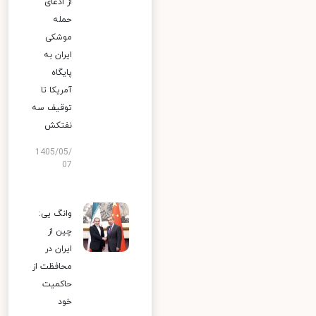
از ادعای
حمله
موشکی
ایران به
پایگاه
آمریکا تا
توقیف سه
نفتکش
1405/05/
07
وانگ یی:
چین از
ایران در
محافظت از
حاکمیت
خود