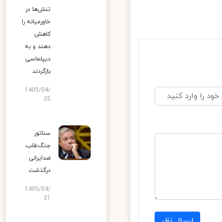
تنش‌ها در
خاورمیانه را
کاهش
دهند و به
دیپلماسی
بازگردند
1405/04/
25
سناتور
جنگ‌طلب
ضدایرانی
درگذشت
1405/04/
21
ارسال نظر