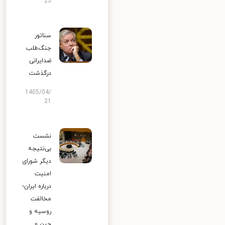
25
سناتور
جنگ‌طلب
ضدایرانی
درگذشت
1405/04/
21
نشست
بی‌نتیجه
دیگر شورای
امنیت
درباره ایران؛
مخالفت
روسیه و
چین و