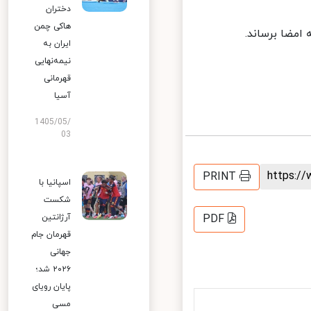
دختران
هاکی چمن
امضا برساند.
ایران به
نیمه‌نهایی
قهرمانی
آسیا
1405/05/
03
https:
PRINT
اسپانیا با
شکست
آرژانتین
PDF
قهرمان جام
جهانی
۲۰۲۶ شد؛
پایان رویای
مسی