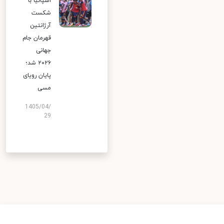
اسپانیا با
شکست
آرژانتین
قهرمان جام
جهانی
۲۰۲۶ شد؛
پایان رویای
مسی
1405/04/
29