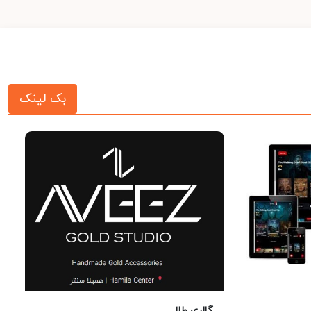
بک لینک
گالری طلا