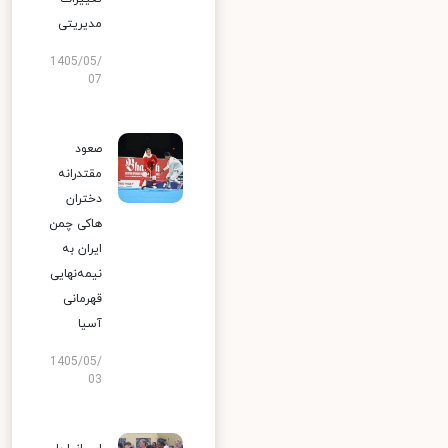
مدیریتی
1405/05/
07
صعود
مقتدرانه
دختران
هاکی چمن
ایران به
نیمه‌نهایی
قهرمانی
آسیا
1405/05/
03