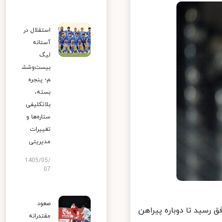
استقلال در
آستانه
لیگ
بیست‌وشش
م؛ پنجره
بسته،
بلاتکلیفی
ستاره‌ها و
تغییرات
مدیریتی
1405/05/
07
صعود
رسید تا دوباره پیراهن
مقتدرانه