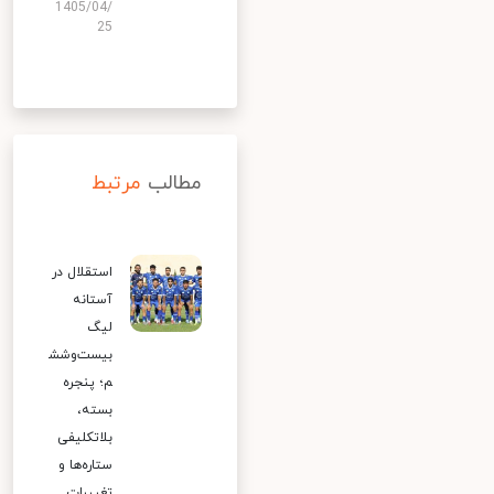
1405/04/
25
مطالب
مرتبط
استقلال در
آستانه
لیگ
بیست‌وشش
م؛ پنجره
بسته،
بلاتکلیفی
ستاره‌ها و
تغییرات