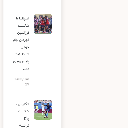
اسپانیا با
شکست
آرژانتین
قهرمان جام
جهانی
۲۰۲۶ شد؛
پایان رویای
مسی
1405/04/
29
انگلیس با
شکست
پرگل
فرانسه