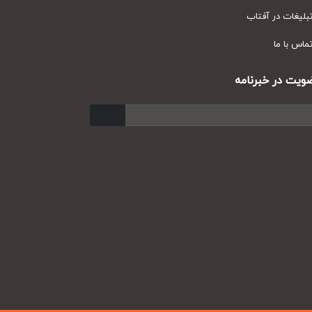
یغات در آفتاب
س با ما
ت در خبرنامه
ارسال