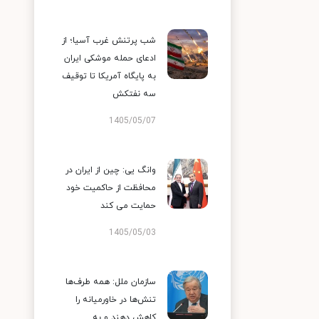
شب پرتنش غرب آسیا؛ از
ادعای حمله موشکی ایران
به پایگاه آمریکا تا توقیف
سه نفتکش
1405/05/07
وانگ یی: چین از ایران در
محافظت از حاکمیت خود
حمایت می کند
1405/05/03
سازمان ملل: همه طرف‌ها
تنش‌ها در خاورمیانه را
کاهش دهند و به