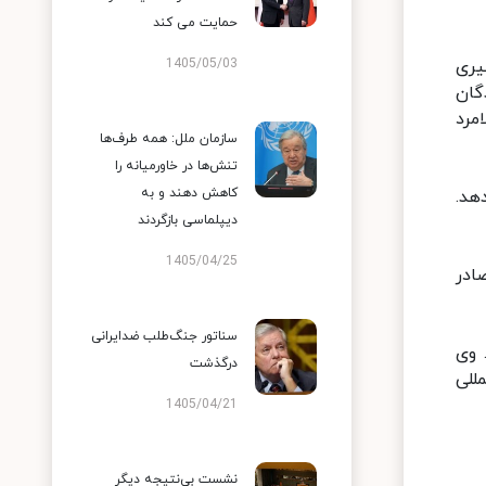
حمایت می کند
یری
1405/05/03
گان
مرد
سازمان ملل: همه طرف‌ها
تنش‌ها در خاورمیانه را
کاهش دهند و به
هد.
دیپلماسی بازگردند
1405/04/25
ادر
سناتور جنگ‌طلب ضدایرانی
 وی
درگذشت
للی
1405/04/21
نشست بی‌نتیجه دیگر