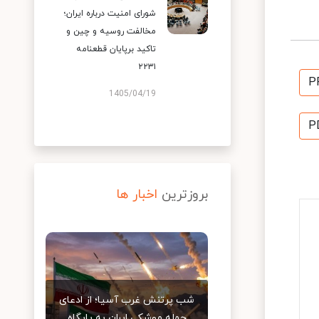
شورای امنیت درباره ایران؛
مخالفت روسیه و چین و
تاکید برپایان قطعنامه
۲۲۳۱
P
1405/04/19
P
بروزترین
اخبار ها
شب پرتنش غرب آسیا؛ از ادعای
حمله موشکی ایران به پایگاه