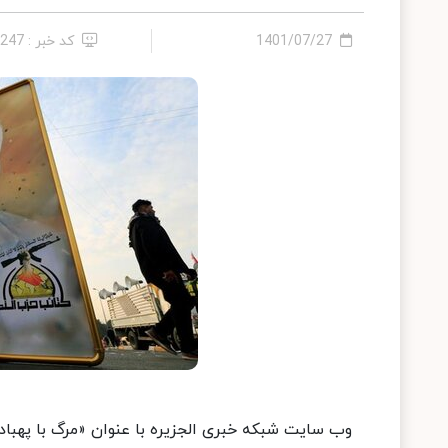
1401/07/27
کد خبر : 1247
وب سایت شبکه خبری الجزیره با عنوان «مرگ با پهباد