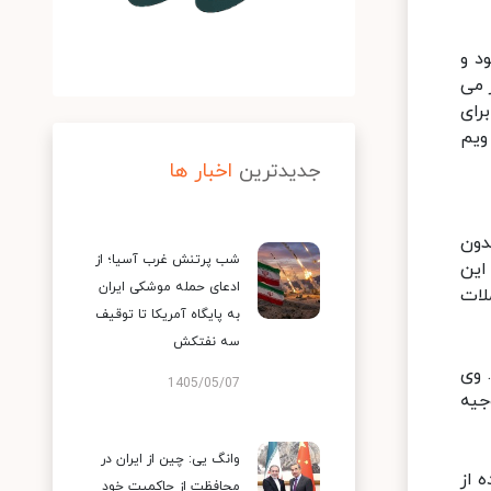
د و
 می
رای
ویم
جدیدترین
اخبار ها
دون
شب پرتنش غرب آسیا؛ از
این
ادعای حمله موشکی ایران
لات
به پایگاه آمریکا تا توقیف
سه نفتکش
 وی
1405/05/07
جیه
وانگ یی: چین از ایران در
ه از
محافظت از حاکمیت خود