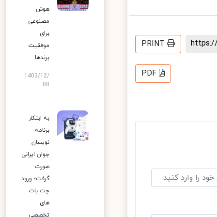
هوش
مصنوعی
برای
https
PRINT
موفقیت
برندها
PDF
1403/12/
08
به ابتکار
برنامه
نویسان
جوان ایرانی
صورت
گرفت؛ ورود
چت بات
های
تخصصی