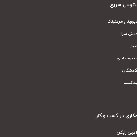
رسی سریع
یتال مارکتینگ
نش سرا
ار
رسانه ای
دشگری
دکست
ری در کسب و کار
ی رایگان