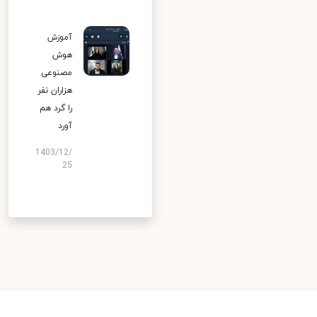
آموزش
هوش
مصنوعی
هزاران نفر
را گرد هم
آورد
1403/12/
25