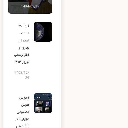
1404/02/17
فردا ۳۰
اسفند،
اعتدال
بهاری و
آغاز رسمی
نوروز ۱۴۰۴
1403/12/
29
آموزش
هوش
مصنوعی
هزاران نفر
را گرد هم