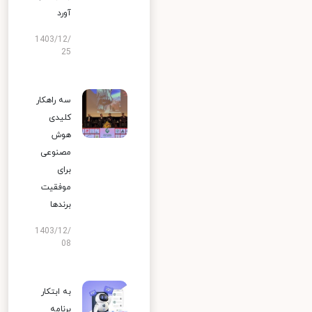
آورد
1403/12/
25
سه راهکار
کلیدی
هوش
مصنوعی
برای
موفقیت
برندها
1403/12/
08
به ابتکار
برنامه