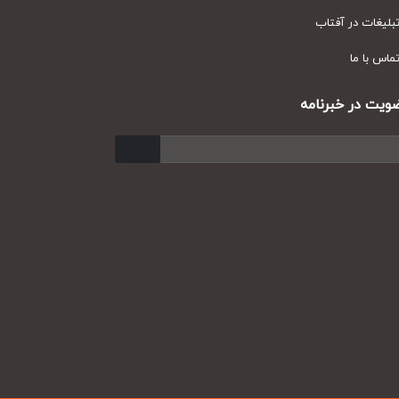
یغات در آفتاب
س با ما
ت در خبرنامه
ارسال