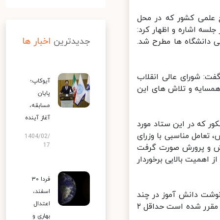
 علمی کشور که در محل
سه اشاره و اظهار کرد:
جدیدترین
اخبار ها
دانشگاه ها مطرح شد.
ت: شورای عالی انقلاب
آیوکاپ؛
سایه و تلاش های این
پایان
مسابقه،
آغاز آینده
 که در این ستاد مورد
تعامل مناسبی با وزرای
1404/02/
17
ش و پرورش صورت گرفت
همیت بالایی برخوردار
فردا ۳۰
اسفند،
وشت دانش آموز در چند
اعتدال
ساعت برگزار کنکور، خانواده ها را دچار تنش می کند. برای رفع این اضطراب، مقرر شده است حداقل ۲
بهاری و