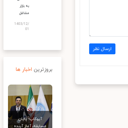
به بازار
مشاغل
1403/12/
01
ارسال نظر
بروزترین
اخبار ها
آیوکاپ؛ پایان
مسابقه، آغاز آینده