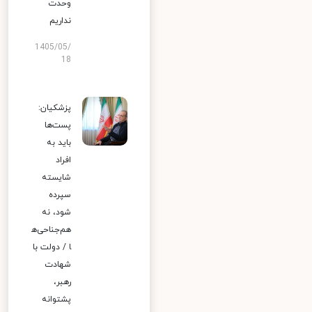
وحدت
نداریم
1405/05/
18
پزشکیان:
پست‌ها
باید به
افراد
شایسته
سپرده
شود، نه
هم‌جناحی‌ه
ا / دولت با
شهادت
رهبر،
پشتوانه