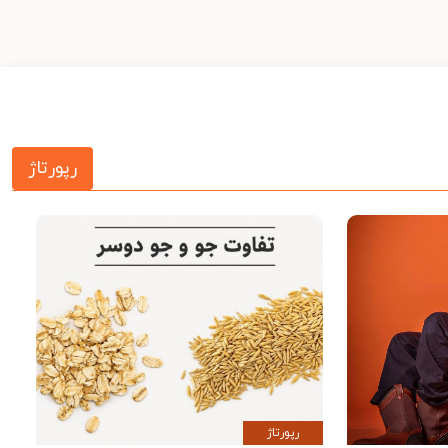
رپورتاژ
رپورتاژ