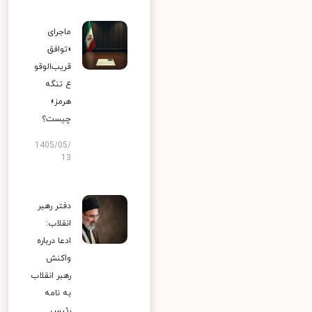
ماجرای
«توافق
قریب‌الوقو
ع تنگه
هرمز»
چیست؟
1405/05/
13
دفتر رهبر
انقلاب:
ادعا درباره
واکنش
رهبر انقلاب
به نامه
رئیس