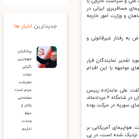
ملی و سیاست خارجی با
ی مسافربری ایرانی در
ن و وزارت امور خارجه
جدیدترین
اخبار ها
ه رفتار غیرقانونی و
پزشکیان:
مهم‌ترین
 تقدیر نمایندگان قرار
نگرانی
 مواجهه با این اقدام
دولت
معیشت
: علی عابدزاده رییس
مردم است؛
سازمان هواپیمایی کشوری ضمن مرور بر واقعه رخ داده درباره هواپیمای ماهان در شامگاه ۲ مردادماه،
مصلحتی
ی سوریه در حرکت بوده
بالاتر از
حفظ
وحدت
هواپیمای آمریکایی بر
نداریم
یی به هواپیمای ایرانی نزدیک شده است، در پی