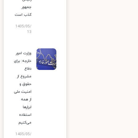
جمهور
کذب است
1405/05/
13
وزارت امور
خارجه: برای
دفاع
مشروع از
حقوق و
امنیت ملی
از همه
ابزارها
استفاده
می‌کنیم
1405/05/