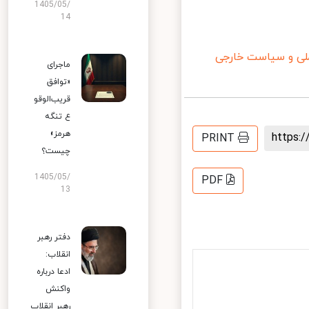
1405/05/
14
 و سیاست خارجی
ماجرای
«توافق
قریب‌الوقو
ع تنگه
هرمز»
https
PRINT
چیست؟
1405/05/
PDF
13
دفتر رهبر
انقلاب:
ادعا درباره
واکنش
رهبر انقلاب