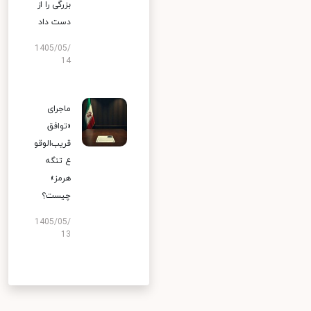
بزرگی را از
دست داد
1405/05/
14
ماجرای
«توافق
قریب‌الوقو
ع تنگه
هرمز»
چیست؟
1405/05/
13