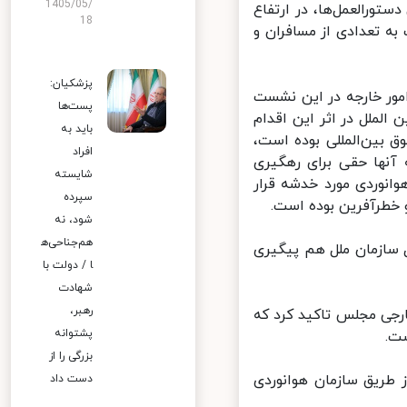
1405/05/
ورالعمل‌ها، در ارتفاع
18
 تعدادی از مسافران و
پزشکیان:
ور خارجه در این نشست
پست‌ها
لملل در اثر این اقدام
باید به
بین‌المللی بوده است،
افراد
آنها حقی برای رهگیری
شایسته
انوردی مورد خدشه قرار
سپرده
خطرآفرین بوده است.
شود، نه
هم‌جناحی‌ه
 سازمان ملل هم پیگیری
ا / دولت با
شهادت
رهبر،
ی مجلس تاکید کرد که
پشتوانه
.
بزرگی را از
طریق سازمان هوانوردی
دست داد