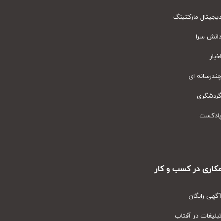
یتال مارکتینگ
نش سرا
ار
رسانه ای
دشگری
دکست
ری در کسب و کار
ی رایگان
یغات در آفتاب