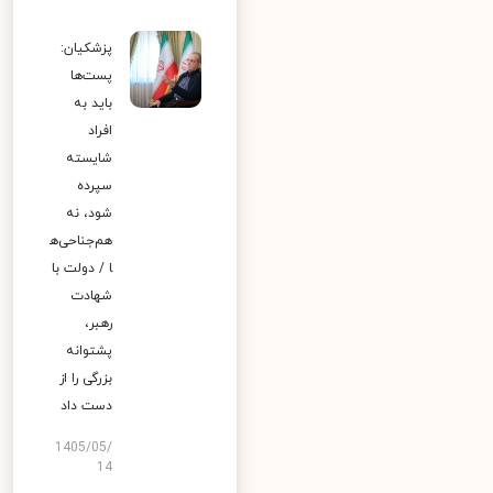
پزشکیان:
پست‌ها
باید به
افراد
شایسته
سپرده
شود، نه
هم‌جناحی‌ه
ا / دولت با
شهادت
رهبر،
پشتوانه
بزرگی را از
دست داد
1405/05/
14