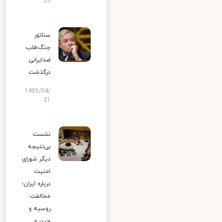
25
سناتور
جنگ‌طلب
ضدایرانی
درگذشت
1405/04/
21
نشست
بی‌نتیجه
دیگر شورای
امنیت
درباره ایران؛
مخالفت
روسیه و
چین و