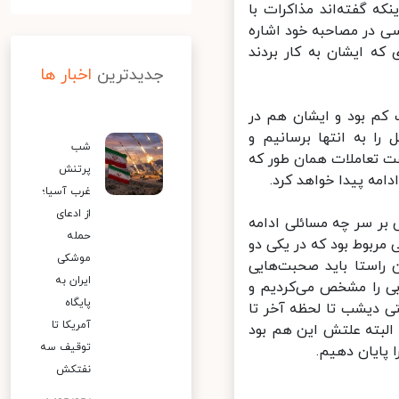
 گفته‌اند مذاکرات با
 در مصاحبه خود اشاره
ه ایشان به کار بردند
جدیدترین
اخبار ها
کم بود و ایشان هم در
ا به انتها برسانیم و
شب
ت تعاملات همان طور که
پرتنش
مه پیدا خواهد کرد.
غرب آسیا؛
از ادعای
ر سر چه مسائلی ادامه
حمله
ربوط بود که در یکی دو
موشکی
راستا باید صحبت‌هایی
ایران به
ی را مشخص می‌کردیم و
پایگاه
ی دیشب تا لحظه آخر تا
آمریکا تا
البته علتش این هم بود
توقیف سه
پایان دهیم.
نفتکش