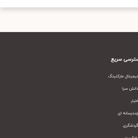
رسی سریع
یتال مارکتینگ
نش سرا
ار
رسانه ای
دشگری