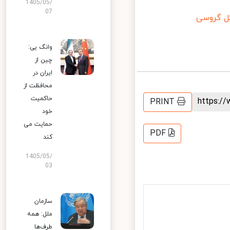
1405/05/
07
ل گروسی
وانگ یی:
چین از
ایران در
محافظت از
حاکمیت
https:
PRINT
خود
حمایت می
PDF
کند
1405/05/
03
سازمان
ملل: همه
طرف‌ها