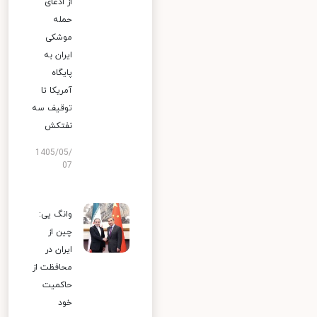
از ادعای
حمله
موشکی
ایران به
پایگاه
آمریکا تا
توقیف سه
نفتکش
1405/05/
07
وانگ یی:
چین از
ایران در
محافظت از
حاکمیت
خود