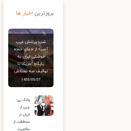
بروزترین
اخبار ها
شب پرتنش غرب
آسیا؛ از ادعای حمله
موشکی ایران به
پایگاه آمریکا تا
توقیف سه نفتکش
1405/05/07
وانگ یی:
چین از
ایران در
محافظت از
حاکمیت