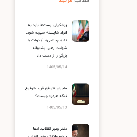
مطالب
مرتبط
پزشکیان: پست‌ها باید به
افراد شایسته سپرده شود،
نه هم‌جناحی‌ها / دولت با
شهادت رهبر، پشتوانه
بزرگی را از دست داد
1405/05/14
ماجرای «توافق قریب‌الوقوع
تنگه هرمز» چیست؟
1405/05/13
دفتر رهبر انقلاب: ادعا
درباره واکنش رهبر انقلاب