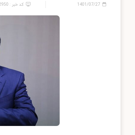
1401/07/27
کد خبر : 12950