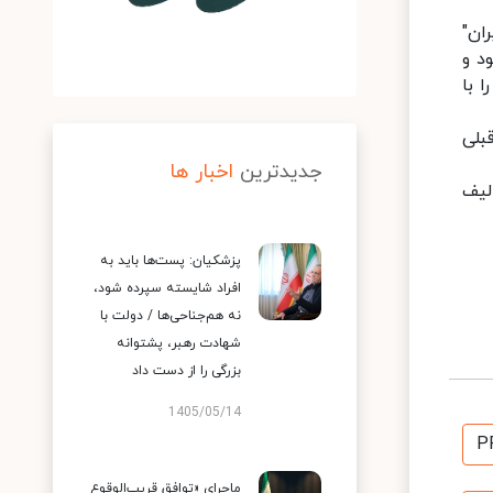
ان"
ه بود و
 با
ده قبلی
جدیدترین
اخبار ها
لیف
پزشکیان: پست‌ها باید به
افراد شایسته سپرده شود،
نه هم‌جناحی‌ها / دولت با
شهادت رهبر، پشتوانه
بزرگی را از دست داد
1405/05/14
P
ماجرای «توافق قریب‌الوقوع