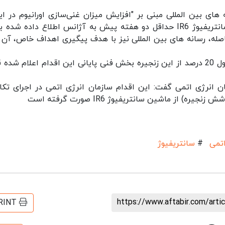
ه های بین المللی مبنی بر "افزایش میزان غنی‌سازی اورانیوم در ایر
گفت: گازدهی به یک زنجیره جدید از ماشین های سانتریفیوژ IR6 حداقل دو هفته پیش به آژانس اطلاع داده شد
اصله، رسانه های بین المللی نیز با هدف پیگیری اهداف خاص، آن را
وی ادامه داد: اقدام روز شنبه ایران در برداشت محصول 20 درصد از این زنجیره بخش فنی پایانی این اقدام اعلام ش
ن انرژی اتمی گفت: این اقدام سازمان انرژی اتمی در اجرای تکا
اتمی
#
سانتریفیوژ
https://www.aftabir.com/art
RINT