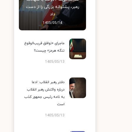
رهبر، پشتوانه بزرگی را از دست
داد
1405/05/14
ماجرای «توافق قریب‌الوقوع
تنگه هرمز» چیست؟
1405/05/13
دفتر رهبر انقلاب: ادعا
درباره واکنش رهبر انقلاب
به نامه رئیس جمهور کذب
است
1405/05/13