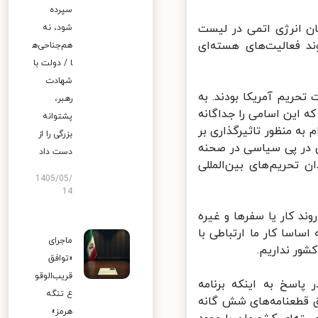
سپرده
ان انرژی اتمی در لیست
شود، نه
د فعالیت‌های هسته‌ای
هم‌جناحی‌ه
ا / دولت با
شهادت
حریم آمریکا بودند. به
رهبر،
این اسامی را جداگانه
پشتوانه
ه منظور تاثیرگذاری بر
بزرگی را از
 در پی سیاسی در صحنه
دست داد
 تحریم‌های بین‌المللی
1405/05/
14
د کار یا سفرها و غیره
اسا کار ما ارتباطی با
ماجرای
ور نداریم.
«توافق
قریب‌الوقو
اسخ به اینکه برنامه
ع تنگه
 قطعنامه‌های شش گانه
هرمز»