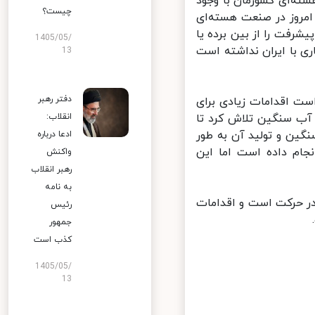
‌ای کشورمان با وجود
چیست؟
مروز در صنعت هسته‌ای
رفت را از بین برده یا
1405/05/
ی با ایران نداشته است
13
دفتر رهبر
ت اقدامات زیادی برای
 آب سنگین تلاش کرد تا
انقلاب:
ین و تولید آن به طور
ادعا درباره
ام داده است اما این
واکنش
رهبر انقلاب
به نامه
ر حرکت است و اقدامات
رئیس
جمهور
کذب است
1405/05/
13