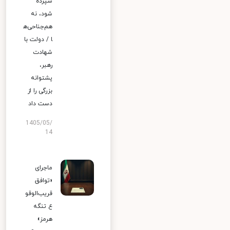
سپرده
شود، نه
هم‌جناحی‌ه
ا / دولت با
شهادت
رهبر،
پشتوانه
بزرگی را از
دست داد
1405/05/
14
ماجرای
«توافق
قریب‌الوقو
ع تنگه
هرمز»