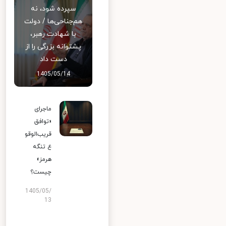
سپرده شود، نه
هم‌جناحی‌ها / دولت
با شهادت رهبر،
پشتوانه بزرگی را از
دست داد
1405/05/14
ماجرای
«توافق
قریب‌الوقو
ع تنگه
هرمز»
چیست؟
1405/05/
13