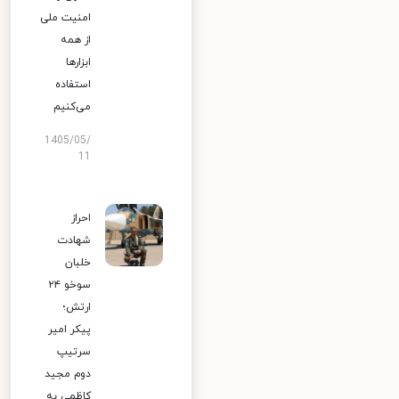
امنیت ملی
از همه
ابزارها
استفاده
می‌کنیم
1405/05/
11
احراز
شهادت
خلبان
سوخو ۲۴
ارتش؛
پیکر امیر
سرتیپ
دوم مجید
کاظمی به