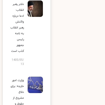
دفتر رهبر
انقلاب:
ادعا درباره
واکنش
رهبر انقلاب
به نامه
رئیس
جمهور
کذب است
1405/05/
13
وزارت امور
خارجه: برای
دفاع
مشروع از
حقوق و