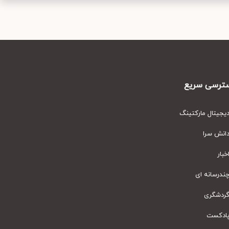
رسی سریع
یتال مارکتینگ
نش سرا
ار
رسانه ای
دشگری
دکست