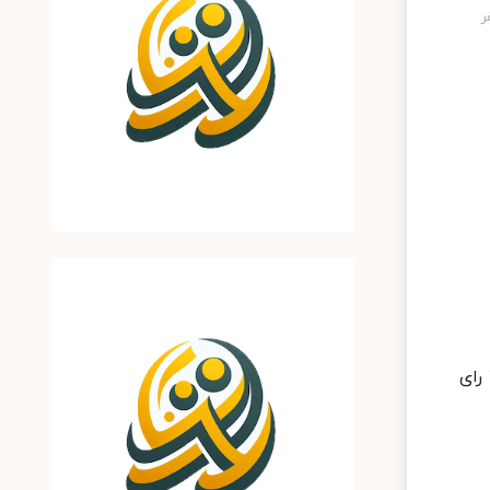
ایسنا: در جلسه بعدازظهر امروز سه‌شنبه کمیسیون‌ تلفیق کلیات لایحه بودجه به رای گذاشته شد که با ٢٣ رای موافق، ١٩ رای