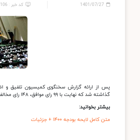
1401/07/27
کد خبر : 5106
پس از ارائه گزارش سخنگوی کمیسیون تلفیق و اظه
گذاشته شد که نهایت با ۹۹ رای موافق، ۱۴۸ رای مخالف و ۱۲ رای ممتنع از مجموع ٢۶١ نماینده حاضر به تصویب مجلس نرسید.
بیشتر بخوانید:
متن کامل لایحه بودجه ۱۴۰۰ + جزئیات