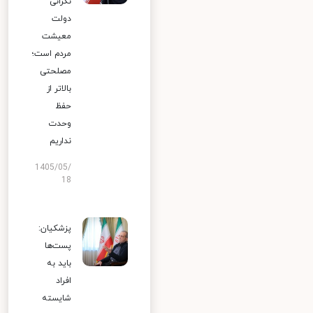
نگرانی
دولت
معیشت
مردم است؛
مصلحتی
بالاتر از
حفظ
وحدت
نداریم
1405/05/
18
پزشکیان:
پست‌ها
باید به
افراد
شایسته