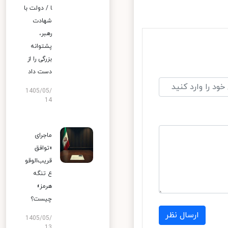
ا / دولت با
شهادت
رهبر،
پشتوانه
بزرگی را از
دست داد
1405/05/
14
ماجرای
«توافق
قریب‌الوقو
ع تنگه
هرمز»
چیست؟
ارسال نظر
1405/05/
13