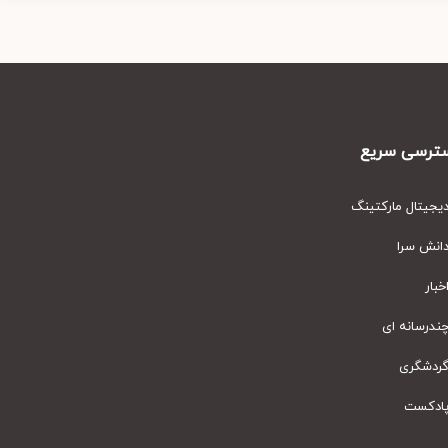
رسی سریع
یتال مارکتینگ
نش سرا
ار
رسانه ای
دشگری
دکست