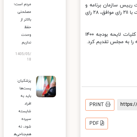
ییس سازمان برنامه و
مردم است؛
بودجه، کلیات اصلاحیه لایحه بودجه ۱۴۰۰ به رای مجلس گذاشته شد که نهایت با ۲۱۱ رای موافق، ۲۸ رای
مصلحتی
بالاتر از
حفظ
پیش از این در جلسه علنی ۱۴ بهمن مجلس شورای اسلامی، نمایندگان با کلیات لایحه بودجه ١۴٠٠
وحدت
ا به مجلس تقدیم کرد.
نداریم
1405/05/
18
پزشکیان:
پست‌ها
باید به
https
افراد
PRINT
شایسته
سپرده
PDF
شود، نه
هم‌جناحی‌ه