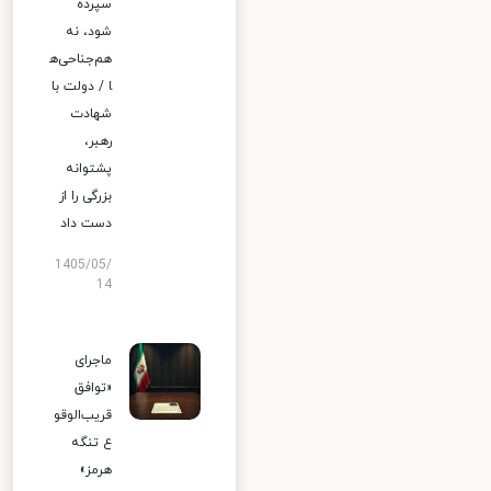
سپرده
شود، نه
هم‌جناحی‌ه
ا / دولت با
شهادت
رهبر،
پشتوانه
بزرگی را از
دست داد
1405/05/
14
ماجرای
«توافق
قریب‌الوقو
ع تنگه
هرمز»