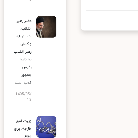
دفتر رهبر
انقلاب:
ادعا درباره
واکنش
رهبر انقلاب
به نامه
رئیس
جمهور
کذب است
1405/05/
13
وزارت امور
خارجه: برای
دفاع