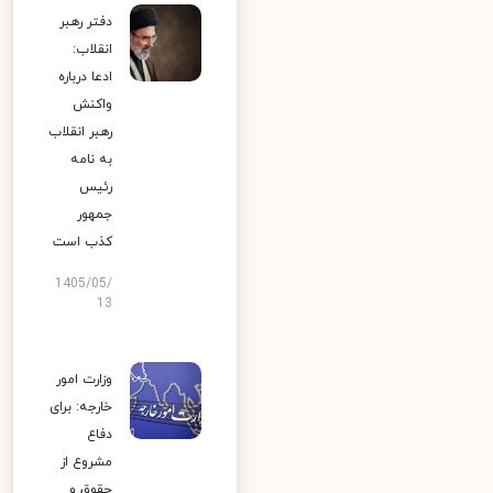
دفتر رهبر
انقلاب:
ادعا درباره
واکنش
رهبر انقلاب
به نامه
رئیس
جمهور
کذب است
1405/05/
13
وزارت امور
خارجه: برای
دفاع
مشروع از
حقوق و