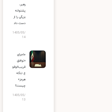
رهبر،
پشتوانه
بزرگی را از
دست داد
1405/05/
14
ماجرای
«توافق
قریب‌الوقو
ع تنگه
هرمز»
چیست؟
1405/05/
13