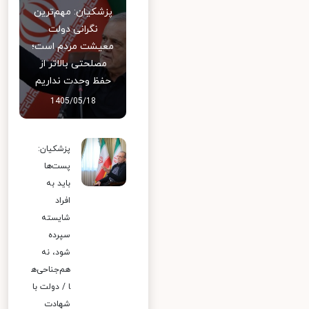
پزشکیان: مهم‌ترین
نگرانی دولت
معیشت مردم است؛
مصلحتی بالاتر از
حفظ وحدت نداریم
1405/05/18
پزشکیان:
پست‌ها
باید به
افراد
شایسته
سپرده
شود، نه
هم‌جناحی‌ه
ا / دولت با
شهادت