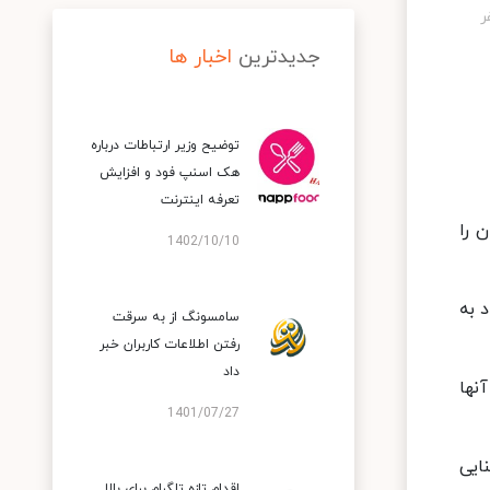
جدیدترین
اخبار ها
توضیح وزیر ارتباطات درباره
هک اسنپ‌ فود و افزایش
تعرفه اینترنت
 را
1402/10/10
ا ندارند. این افراد به
سامسونگ از به سرقت
رفتن اطلاعات کاربران خبر
داد
ن ALK سبب می شود آنها
1401/07/27
ایی
اقدام تازه تلگرام برای بالا