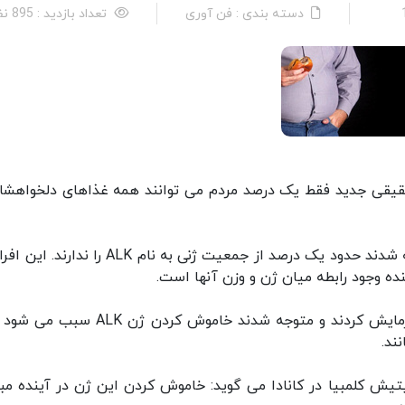
دسته بندی : فن آوری
تعداد بازدید : 895 نفر
تحقیقی جدید فقط یک درصد مردم می توانند همه غذاهای دلخواهشان
محققان با مطالعه هزاران پروفایل ژنتیکی افراد متوجه شدند حدود یک درصد از جمعیت ژنی به نام ALK ر
ده وجود رابطه میان ژن و وزن آنها است.
در مرحله بعد محققان این فرضیه را روی موش ها آزمایش کردند و متوجه شدند خاموش کردن ژ
ند.
یش کلمبیا در کانادا می گوید: خاموش کردن این ژن در آینده مبن