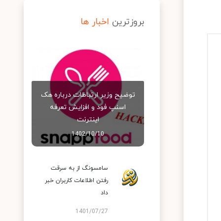
بروزترین
اخبار ها
توضیح وزیر ارتباطات درباره هک
اسنپ‌ فود و افزایش تعرفه
اینترنت
1402/10/10
سامسونگ از به سرقت
رفتن اطلاعات کاربران خبر
داد
1401/07/27