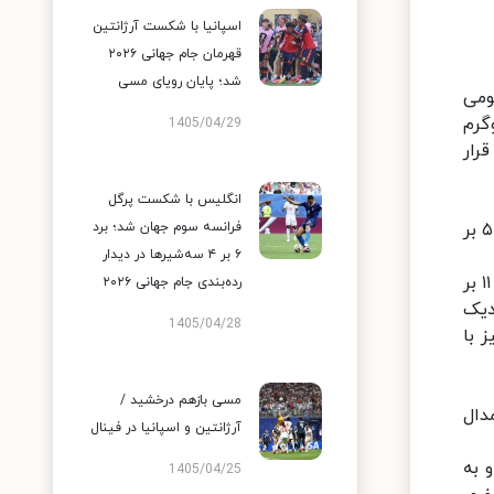
اسپانیا با شکست آرژانتین
قهرمان جام جهانی ۲۰۲۶
شد؛ پایان رویای مسی
 در ۹۲ و امیررضا معصومی
 ۶۱ کیلوگرم نقره گرفت و عارف رنجبری در وزن ۸۶ کیلوگرم
1405/04/29
هان قرار
انگلیس با شکست پرگل
در روز پایانی این رقابت ها و در وزن ۶۱ کیلوگرم، آرمین حبیب زاده در دیدار فینال مقابل یوتو نیشیوچی از ژاپن با نتیجه ۵ بر
فرانسه سوم جهان شد؛ برد
۶ بر ۴ سه‌شیرها در دیدار
حبیب زاده پیش از این در دور مقدماتی ۵ وزن دوم که روز گذشته سه شنبه برگزار شد، پس از استراحت در دور نخست، ۱۱ بر
رده‌بندی جام جهانی ۲۰۲۶
دیک
1405/04/28
ز با
مسی بازهم درخشید /
یروز شد و به مدال
آرژانتین و اسپانیا در فینال
کرد و به
1405/04/25