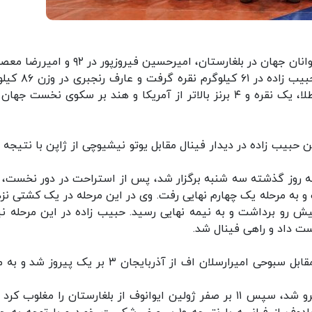
در پایان رقابت های ۵ وزن دوم کشتی آزاد قهرمانی جوانان جهان در بلغارستان، امیرحسین فیروزپور
در وزن ۱۲۵ کیلوگرم صاحب مدال طلا شدند، آرمین حبیب زاده در
صاحب مدال برنز شد تا ایران در مجموع با کسب ۳ طلا، یک نقره و ۴ برنز بالاتر از آمریکا و هند بر سکوی نخست ج
 و به مرحله یک چهارم نهایی رفت. وی در این مرحله در یک کشتی نز
ریکا را از پیش رو برداشت و به نیمه نهایی رسید. حبیب زاده در این مرحله نی
در وزن ۸۶ کیلوگرم عارف رنجبری در دیدار رده بندی مقابل سبوحی امیرارسلان اف از آذربایجان ۳ بر یک پ
وی پیش از این در دور نخست با قرعه استراحت روبرو شد، سپس ۱۱ بر صفر ژولین ایوانوف از بلغارستان را مغلوب 