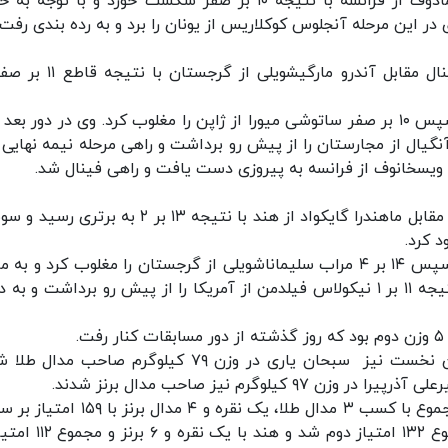
مرحله یکچهارم نهایی راه یافت اما مقابل رحیم ماگمادوف از فرانسه با نتیجه ۱۰ بر صفر شکست خورد و با تو
 در این مرحله آنجلوس کوکلاریس از یونان را برد و به رده بندی رفت.
در وزن ۹۲ کیلوگرم امیرحسین فیروزپور در دیدار فینال مقابل آندرو مارگیشو
فیروزپور پیش از این در دور نخست استراحت کرد، سپس ۱۰ بر صفر ساتوشی میورا از ژاپن را مغلوب کرد. وی در دور ب
نتیجه ۱۰ بر صفر کریستین آنگیال از مجارستان را از پیش رو برداشت و راهی مرحله نیمه نهای
در وزن ۱۲۵ کیلوگرم امیررضا معصومی در دیدار فینال مقابل ماهندرا گایکواد از هند با نتیجه ۱۳ بر ۲ به
د کرد.
معصومی پیش از این در دور نخست استراحت کرد، سپس ۱۴ بر ۴ مراب سلیماناشویلی از گرجستان را مغلوب کرد و ب
نیمه نهایی راه یافت. معصومی در این مرحله نیز با نتیجه ۱۱ بر ۱ نیکولاس فیلدمن از آمریکا را از پیش رو برداشت و 
روز گذشته(سه شنبه) و در جریان رقابت های ۵ وزن نخست نیز سبحان یاری در وزن ۷۹ کیلوگرم صاحب 
به این ترتیب تیم ملی کشتی آزاد جوانان ایران در مجموع با کسب ۳ مدال طلا، یک نقره و ۴ مد
نخست جهان ایستاد، آمریکا با ۲ طلا و ۲ نقره و مجموع ۱۳۲ امتیاز دوم