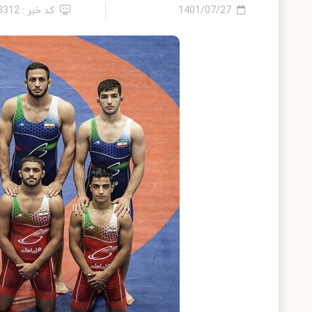
1401/07/27
کد خبر : 13312