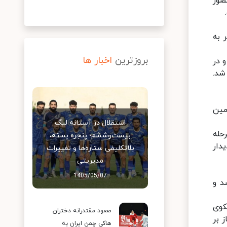
جه به حضور
یلی از گرجستان با نتیجه قاطع ۱۱ بر صفر به
بروزترین
اخبار ها
عد و در
ی شد.
 برتری رسید و سومین
استقلال در آستانه لیگ
ه مرحله
بیست‌وششم؛ پنجره بسته،
به دیدار
بلاتکلیفی ستاره‌ها و تغییرات
مدیریتی
1405/05/07
مدال طلا شد و
ال برنز با ۱۵۹ امتیاز بر سکوی
صعود مقتدرانه دختران
 شد و هند با یک نقره و ۶ برنز و مجموع ۱۱۲ امتیاز بر
هاکی چمن ایران به