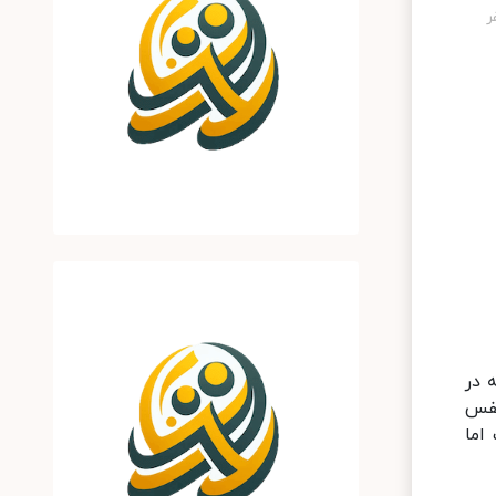
 در
تنفس
اما