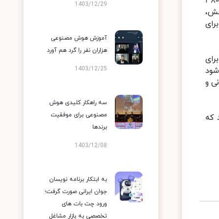
اداره کل حمل و نقل نیویورک تخمین زده است که هزینه‌های بهداشتی ناشی از کووید-۱۹ از حالا تا سال ۲۰۲۳، سالانه تا ۳۸۰
1403/12/29
خش،
رای
آموزش هوش مصنوعی
هزاران نفر را گرد هم آورد
رای
1403/12/25
شود
ی و
سه راهکار کلیدی هوش
مصنوعی برای موفقیت
ند که
برندها
1403/12/08
به ابتکار برنامه نویسان
جوان ایرانی صورت گرفت؛
ورود چت بات های
تخصصی به بازار مشاغل