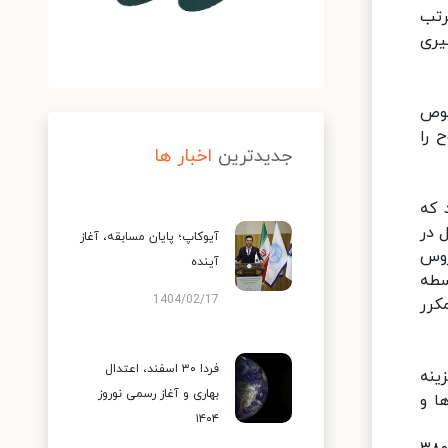
رتب
یری
خصوص
. سطوح را
جدیدترین
اخبار ها
 که
 در
آیوکاپ؛ پایان مسابقه، آغاز
روس
آینده
سطه
1404/02/17
 مکرر
فردا ۳۰ اسفند، اعتدال
نه‌
بهاری و آغاز رسمی نوروز
ا و
۱۴۰۴