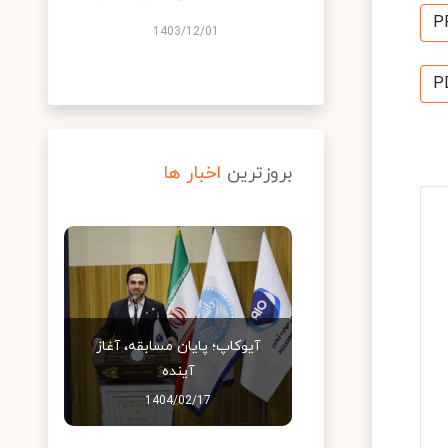
P
1403/12/01
P
بروزترین
اخبار ها
آیوکاپ؛ پایان مسابقه، آغاز
آینده
1404/02/17