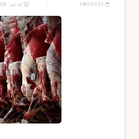
1401/07/27
کد خبر : 228