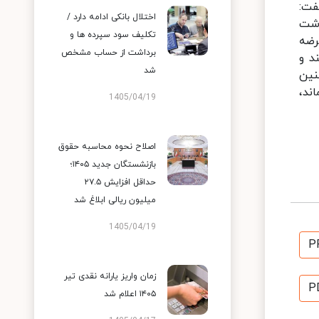
زارتومان است، گفت:
اختلال بانکی ادامه دارد /
 گوشت
تکلیف سود سپرده ها و
 عرضه
برداشت از حساب مشخص
د و
شد
نین
ند،
1405/04/19
اصلاح نحوه محاسبه حقوق
بازنشستگان جدید ۱۴۰۵؛
حداقل افزایش ۲۷.۵
میلیون ریالی ابلاغ شد
1405/04/19
P
زمان واریز یارانه نقدی تیر
P
۱۴۰۵ اعلام شد