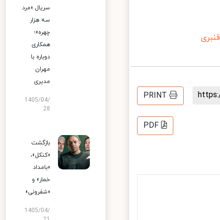
سریال «مرد
سه هزار
چهره»؛
بری
همکاری
دوباره با
مهران
مدیری
http
PRINT
1405/04/
28
PDF
بازگشت
«کنکل»،
«بامداد
خمار» و
«شفرونی»
1405/04/
21