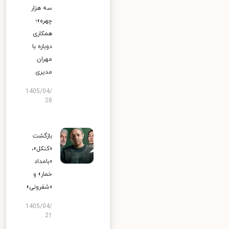
سه هزار
چهره»؛
همکاری
دوباره با
مهران
مدیری
1405/04/
28
بازگشت
«کنکل»،
«بامداد
خمار» و
«شفرونی»
1405/04/
21