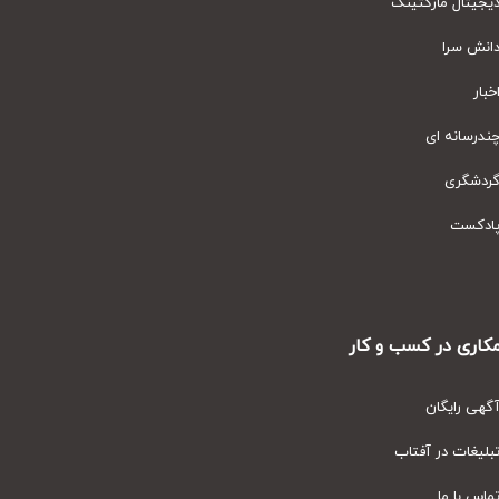
یتال مارکتینگ
نش سرا
ار
رسانه ای
دشگری
دکست
ری در کسب و کار
ی رایگان
یغات در آفتاب
س با ما