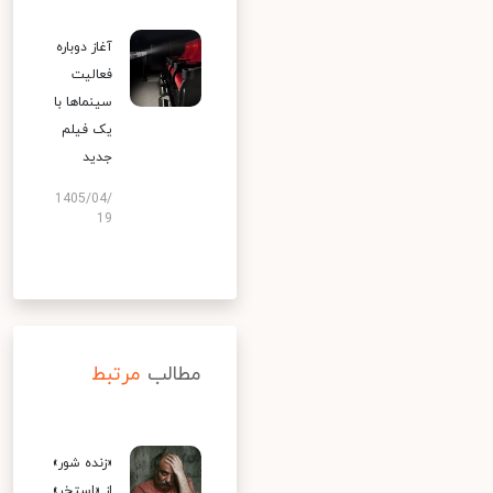
آغاز دوباره
فعالیت
سینماها با
یک فیلم
جدید
1405/04/
19
مطالب
مرتبط
«زنده شور»
از «استخر»