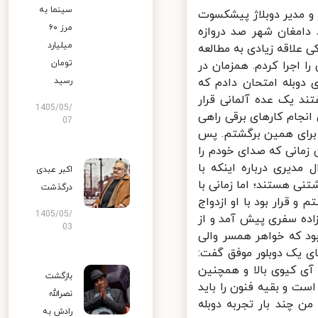
سینما به
 مدیر دوبلاژ پیشکسوت
مرز ۶۰
امغان شهر صد دروازه
میلیارد
کودکی علاقه زیادی به مطالعه
تومان
 رادیویی را اجرا کردم. همزمان در
دوبله امتحان دادم که
رسید
د یک عده آلمانی قرار
1405/05/
برای انجام کارهای برقی راهی
07
برای همین برگشتم. پس
مانی که صدای خودم را
یری درباره اینکه با
اکبر عبدی
ی هستند؛ اما زمانی با
درگذشت
قرار بود با او ازدواج
1405/05/
اده سفری پیش آمد و از
03
 که خواهر همسر والی
ی یک دوبلور موفق گفت:
 کیوی بالا و همچنین
بازگشت
دوبله استعداد ذاتی است و بقیه فنون را باید
نصرالله
چند بار تجربه دوبله
رادش به