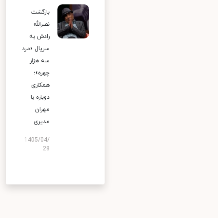
بازگشت
نصرالله
رادش به
سریال «مرد
سه هزار
چهره»؛
همکاری
دوباره با
مهران
مدیری
1405/04/
28