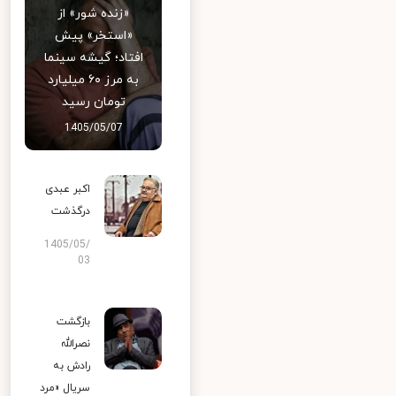
«زنده شور» از
«استخر» پیش
افتاد؛ گیشه سینما
به مرز ۶۰ میلیارد
تومان رسید
1405/05/07
اکبر عبدی
درگذشت
1405/05/
03
بازگشت
نصرالله
رادش به
سریال «مرد