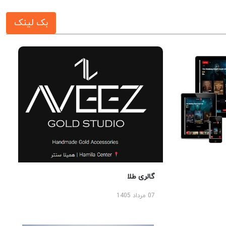
بک لینک
گالری طلا
07 مرداد 1405