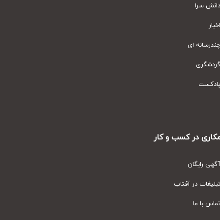
نش سرا
ار
رسانه ای
دشگری
دکست
ری در کسب و کار
ی رایگان
یغات در آفتاب
س با ما