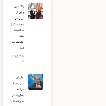
وانگ یی:
چین از
ایران در
محافظت از
حاکمیت
خود
حمایت می
کند
1405/05/
03
سازمان
ملل: همه
طرف‌ها
تنش‌ها در
خاورمیانه را