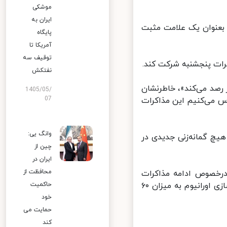
موشکی
ایران به
 بعنوان یک علامت مثبت
پایگاه
آمریکا تا
توقیف سه
ات پنجشنبه شرکت کند.
نفتکش
 رصد می‌کند»، خاطرنشان
1405/05/
07
 می‌کنیم این مذاکرات
وانگ یی:
چ گمانه‌زنی جدیدی در
چین از
ایران در
محافظت از
رخصوص ادامه مذاکرات
ایران و آمریکا با توجه به حادثه اخیر در سایت هسته‌ای نطنز و آغاز غنی‌سازی اورانیوم به میزان ۶۰
حاکمیت
خود
حمایت می
کند