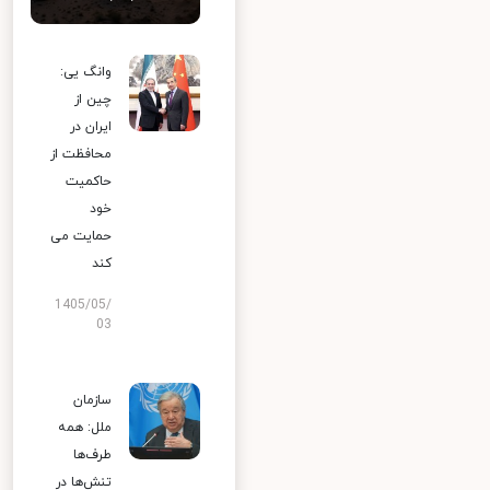
وانگ یی:
چین از
ایران در
محافظت از
حاکمیت
خود
حمایت می
کند
1405/05/
03
سازمان
ملل: همه
طرف‌ها
تنش‌ها در