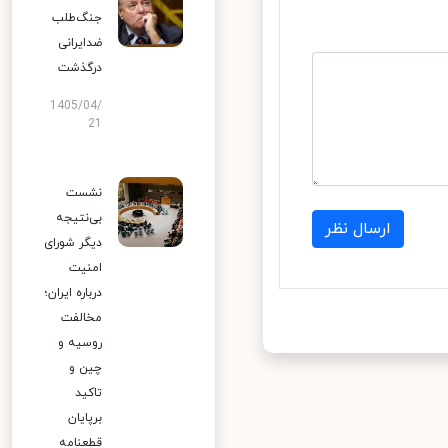
جنگ‌طلب
ضدایرانی
درگذشت
1405/04/
21
نشست
بی‌نتیجه
ارسال نظر
دیگر شورای
امنیت
درباره ایران؛
مخالفت
روسیه و
چین و
تاکید
برپایان
قطعنامه