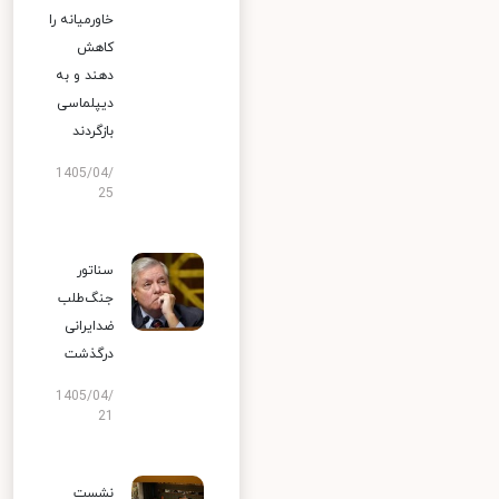
خاورمیانه را
کاهش
دهند و به
دیپلماسی
بازگردند
1405/04/
25
سناتور
جنگ‌طلب
ضدایرانی
درگذشت
1405/04/
21
نشست