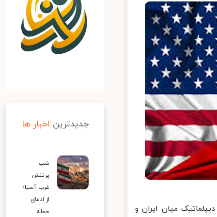
جدیدترین
اخبار ها
شب
پرتنش
غرب آسیا؛
از ادعای
لماتیک میان ایران و
حمله