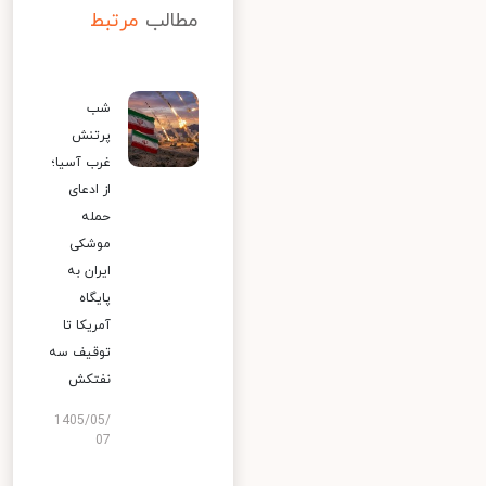
مطالب
مرتبط
شب
پرتنش
غرب آسیا؛
از ادعای
حمله
موشکی
ایران به
پایگاه
آمریکا تا
توقیف سه
نفتکش
1405/05/
07