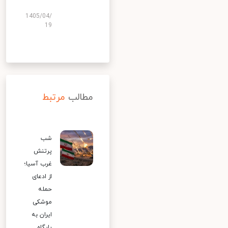
1405/04/
19
مطالب
مرتبط
شب
پرتنش
غرب آسیا؛
از ادعای
حمله
موشکی
ایران به
پایگاه