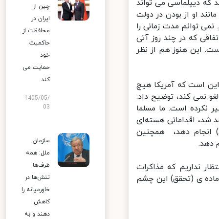
که دیپلماسی می تواند
چین از
ند او از بودن در دولت
ایران در
نمی توانم مدت زمانی را
محافظت از
قی که در چند روز آتی
حاکمیت
. این هنوز هم از نظر
خود
حمایت می
کند
ین است که آمریکا هیچ
و نمی کند، توضیح داد:
1405/05/
 نکرده است. ما مسلما
03
 شد، اقداماتی هسته‌ای
) انجام دهد، همچنین
سازمان
دهد.
ملل: همه
طرف‌ها
ار نداریم که مذاکرات
اده ی (تحقق) این چشم
تنش‌ها در
خاورمیانه را
کاهش
دهند و به