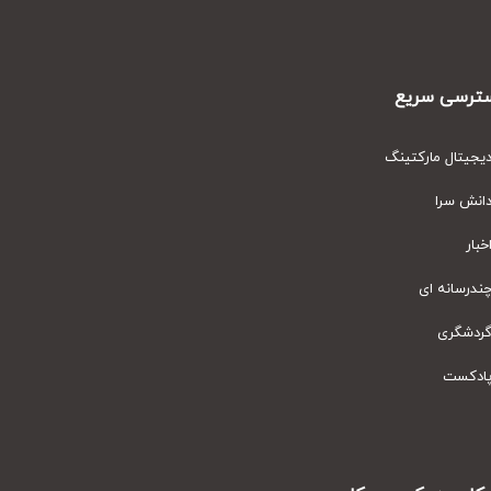
رسی سریع
یتال مارکتینگ
نش سرا
ار
رسانه ای
دشگری
دکست