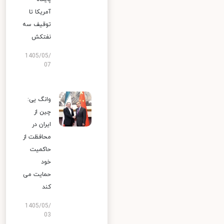
آمریکا تا
توقیف سه
نفتکش
1405/05/
07
وانگ یی:
چین از
ایران در
محافظت از
حاکمیت
خود
حمایت می
کند
1405/05/
03