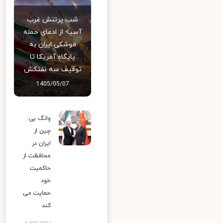
شب پرتنش غرب
آسیا؛ از ادعای حمله
موشکی ایران به
پایگاه آمریکا تا
توقیف سه نفتکش
1405/05/07
وانگ یی:
چین از
ایران در
محافظت از
حاکمیت
خود
حمایت می
کند