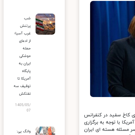
شب
پرتنش
غرب آسیا؛
از ادعای
حمله
موشکی
ایران به
پایگاه
آمریکا تا
توقیف سه
نفتکش
1405/05/
07
 کاخ سفید در کنفرانس
ا با توجه به برگزاری
 مسئله هسته ای ایران
وانگ یی: