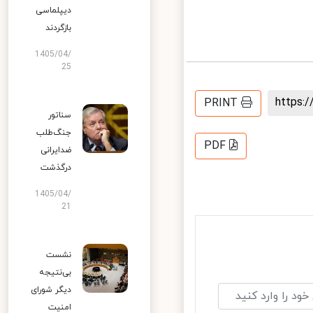
دیپلماسی
بازگردند
1405/04/
25
https
PRINT
سناتور
جنگ‌طلب
PDF
ضدایرانی
درگذشت
1405/04/
21
نشست
بی‌نتیجه
دیگر شورای
امنیت