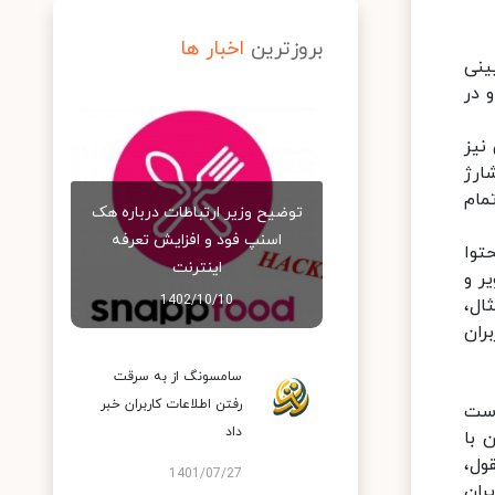
بروزترین
اخبار ها
ار پایینی
 در
معکوس نیز
ز شارژ
تمام
توضیح وزیر ارتباطات درباره هک
اسنپ‌ فود و افزایش تعرفه
ید محتوا
اینترنت
ر و
1402/10/10
نوان مثال،
ربران
سامسونگ از به سرقت
رفتن اطلاعات کاربران خبر
است
داد
 با
ول،
1401/07/27
ران