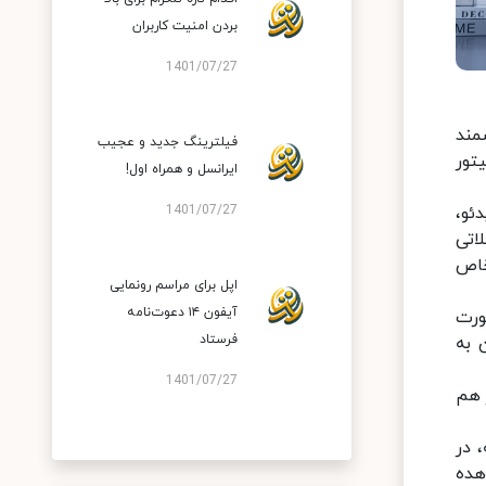
بردن امنیت کاربران
1401/07/27
وشمند
فیلترینگ جدید و عجیب
تور
ایرانسل و همراه اول!
ئو،
1401/07/27
اتی
خاص
اپل برای مراسم رونمایی
آیفون ۱۴ دعوت‌نامه
 صورت
فرستاد
می‌توان به
1401/07/27
 را در کنار هم
ونه، در
هده