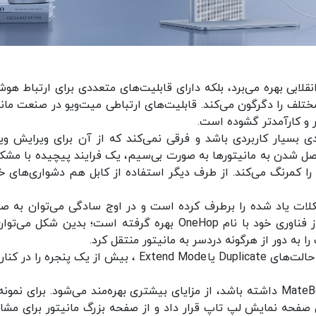
ا از طراحی کاملاً انقلابی بهره می‌برد، بلکه دارای قابلیت‌های متعددی برای ارتباط ه
تلف را دگرگون می‌کند. قابلیت‌های ارتباطی میت‌ویو در صنعت مانی
تر و کارآمدتر گشوده است.
ی بسیار کاربردی باشد و فرقی نمی‌کند که از آن برای ویرایش وید
تصل شدن به مانیتورها به صورت بی‌سیم، یک فرایند پیچیده با مشکل
ن را کمرنگ می‌کند. از طرف دیگر استفاده از کابل هم دشواری‌های 
 با مانیتور MateView تمامی مشکلات یاد شده را برطرف کرده است و در اوج سادگی می‌توان به
بی‌سیم به مانیتور متصل شد. هوآوی برای این کار از فناوری خود با نام OneHop بهره گرفته است؛ بدین شکل 
ه دور از هرگونه دردسر به مانیتور منتقل کرد.
در چنین شرایطی، کاربران می‌توانند با انتخاب از بین حالت‌های Duplicate یاExtend Mode ، بیش از یک پنجره
همچنین در صورتی که کاربر یک لپ تاپ هواوی MateBook داشته باشد، از مزایای بیشتری بهره‌مند می‌شود. برای نم
وی صفحه نمایش لپ تاپ قرار داد و از صفحه بزرگ مانیتور برای مشا