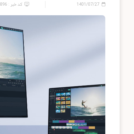
1401/07/27
کد خبر : 7896