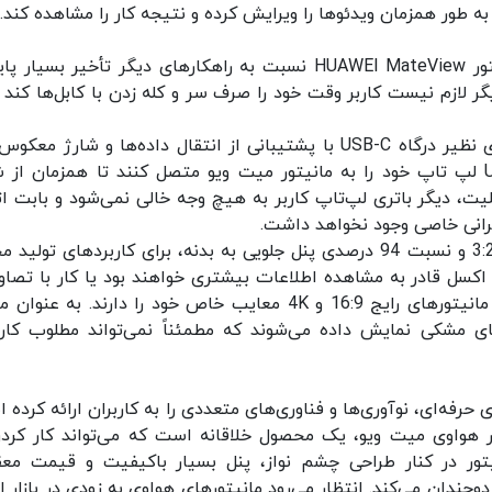
ه طور همزمان ویدئوها را ویرایش کرده و نتیجه کار را مشاهده کند.
لازم به ذکر است انتقال بی‌سیم تصویر بر روی مانیتور HUAWEI MateView نسبت به راهکارهای دیگر تأخیر بسی
یگر لازم نیست کاربر وقت خود را صرف سر و کله زدن با کابل‌ها کند و
مانیتور هواوی MateView قابلیت‌های ارتباطی دیگری نظیر درگاه USB-C با پشتیبانی از انتقال داده‌ها و شارژ 
دارد. کاربران می‌توانند تنها از طریق یک کابل USB-C لپ تاپ خود را به مانیتور میت ویو متصل کنند تا همزمان ا
ین قابلیت، دیگر باتری لپ‌تاپ کاربر به هیچ وجه خالی نمی‌شود و بابت ا
رانی خاصی وجود نخواهد داشت.
مانیتور HUAWEI MateView با داشتن نسبت ابعاد 3:2 و نسبت 94 درصدی پنل جلویی به بدنه، برای کاربردهای تول
ا اکسل قادر به مشاهده اطلاعات بیشتری خواهند بود یا کار با تصاوی
ویدئوها بسیار آسان‌تر است؛ این در حالی است که مانیتورهای رایج 16:9 و 4K معایب خاص خود را دارند. به ع
ا دوربین‌های DSLR با حاشیه‌های مشکی نمایش داده می‌شوند که مطمئناً نمی‌تواند مطلوب کا
حرفه‌ای، نوآوری‌ها و فناوری‌های متعددی را به کاربران ارائه کرده 
 هواوی میت ویو، یک محصول خلاقانه است که می‌تواند کار کردن
نیتور در کنار طراحی چشم نواز، پنل بسیار باکیفیت و قیمت معق
چندان می‌کند. انتظار می‌رود مانیتورهای هواوی به زودی در بازار ای