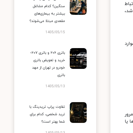
باط
سنگین؟ کدام مشاغل
شد،
بیشتر به بیماری‌های
مقعدی مبتلا می‌شوند؟
1405/05/15
ارد
باتری ۲۰۶ و باتری ۲۰۷؛
خرید و تعویض باتری
خودرو در تهران از مهد
باتری
1405/05/13
تفاوت پراپ تریدینگ با
رور
ترید شخصی، کدام برای
زارها یا
شما بهتر است؟