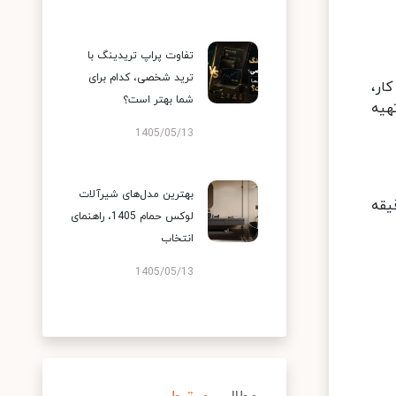
تفاوت پراپ تریدینگ با
ترید شخصی، کدام برای
ار،
شما بهتر است؟
هیه
1405/05/13
بهترین مدل‌های شیرآلات
 می‌دهد و احتمال فراموشی را بالا می‌برد. روش پومودورو (۲۵ دقیقه
لوکس حمام 1405، راهنمای
انتخاب
1405/05/13