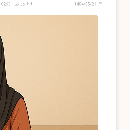
1404/05/21
کد خبر : 2410263