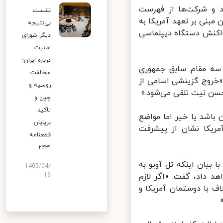
د و شرکت‌ها از فهرست
نشست
بنی بر تعهد آمریکا به
بی‌نتیجه
اکنش دستگاه دیپلماسی
دیگر شورای
امنیت
درباره ایران؛
ه مقام سابق جمهوری
مخالفت
خروج گزینشی اسامی از
روسیه و
ن نیت تلقی می‌شود.»
چین و
تاکید
اشد یا خیر اما مواضع
برپایان
ریکا نشان از پیشرفت
قطعنامه
۲۲۳۱
یم صهیونیستی روز سه‌شنبه ۱۱ خردادماه با بیان اینکه تل آویو به
1405/04/
د داد، گفت: «اگر لازم
19
 با دوستمان آمریکا و