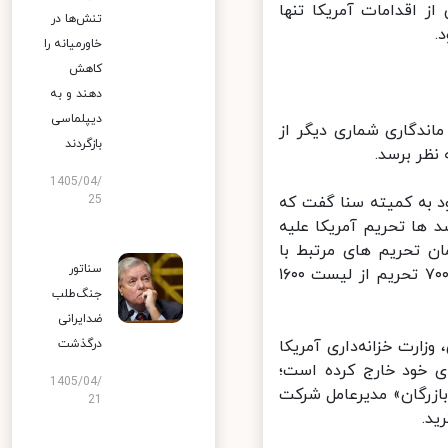
 اقدامات آمریکا تنها
تنش‌ها در
خاورمیانه را
کاهش
دهند و به
دیپلماسی
ندگاری شماری دیگر از
بازگردند
ظر برسد.
1405/04/
ه‌شنبه ۱۸ خرداد در گزارش خود به کمیته سنا گفت که
25
ها تحریم آمریکا علیه
ن تحریم های مرتبط با
سناتور
«کاتسا» است که به گزارش اخیر پایگاه خبری «میدل ایست نیوز» تاکنون ۷۰۰ تحریم از لیست ۱۶۰۰
جنگ‌طلب
ضدایرانی
، وزارت خزانه‌داری آمریکا
درگذشت
ی خود خارج کرده است؛
1405/04/
ازرگان» مدیرعامل شرکت
21
.