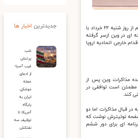
جدیدترین
اخبار ها
ایرنا: ششمین دور از مذاکرات هسته ای بین اعضای کمیسیون مشترک برجام از روز شنبه ۲۲ خرداد با
ای در وین ازسر گرفته
م خارجی اتحادیه اروپا
شب
پرتنش
غرب آسیا؛
از ادعای
ه مذاکرات وین پس از
حمله
مطمئن است توافقی در
موشکی
 کند.
ایران به
پایگاه
ر قبال مذاکرات اما دو
آمریکا تا
فحه توئیترش نوشت که
توقیف سه
نامه ای برای دور ششم
نفتکش