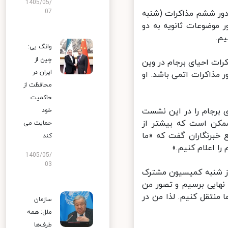
1405/05/
07
ور ششم مذاکرات (شنبه
 موضوعات ثانویه به دو
.
وانگ یی:
چین از
ات احیای برجام در وین
ایران در
ذاکرات اتمی باشد. او
محافظت از
حاکمیت
برجام را در این نشست
خود
مکن است که بیشتر از
حمایت می
وی دولت سه‌شنبه ۱۱ خرداد در جمع خبرنگاران گفت که «ما
کند
 اعلام کنیم.»
1405/05/
03
 شنبه کمیسیون مشترک
هایی برسیم و تصور من
منتقل کنیم. لذا من در
سازمان
ملل: همه
طرف‌ها