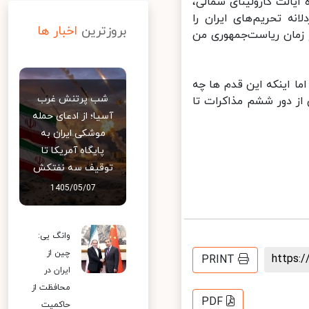
الت کارولینای شمالی،
ه تحریم‌های ایران را
بروزترین
اخبار ها
زمان ریاست‌جمهوری من
ا اینکه این قدم ها چه
شب پرتنش غرب
ز دور ششم مذاکرات تا
آسیا؛ از ادعای حمله
موشکی ایران به
پایگاه آمریکا تا
توقیف سه نفتکش
1405/05/07
وانگ یی:
چین از
https
PRINT
ایران در
محافظت از
PDF
حاکمیت