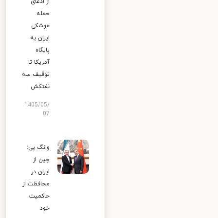
از ادعای
حمله
موشکی
ایران به
پایگاه
آمریکا تا
توقیف سه
نفتکش
1405/05/
07
وانگ یی:
چین از
ایران در
محافظت از
حاکمیت
خود