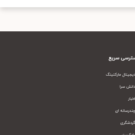
رسی سریع
یتال مارکتینگ
نش سرا
ار
رسانه ای
دشگری