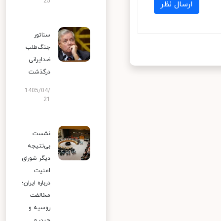
25
ارسال نظر
سناتور
جنگ‌طلب
ضدایرانی
درگذشت
1405/04/
21
نشست
بی‌نتیجه
دیگر شورای
امنیت
درباره ایران؛
مخالفت
روسیه و
چین و