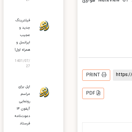
اغواگرانه GAMING نیست. گیمرها با داشتن مانیتور خمیده 34 اینچی MateView GT هوآوی
27
فیلترینگ
جدید و
عجیب
ایرانسل و
همراه اول!
1401/07/
27
https
PRINT
اپل برای
PDF
مراسم
رونمایی
آیفون ۱۴
دعوت‌نامه
فرستاد