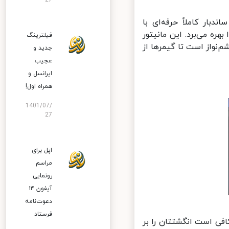
27
اندبار کاملاً حرفه‌ای با
بهره می‌برد. این مانیتور
فیلترینگ
نواز است تا گیمرها از
جدید و
عجیب
ایرانسل و
همراه اول!
1401/07/
27
اپل برای
مراسم
رونمایی
آیفون ۱۴
دعوت‌نامه
فرستاد
انیتور MateView GT هواوی تنها کافی است انگشتتان را بر