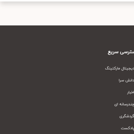
رسی سریع
یتال مارکتینگ
نش سرا
ار
رسانه ای
دشگری
دکست