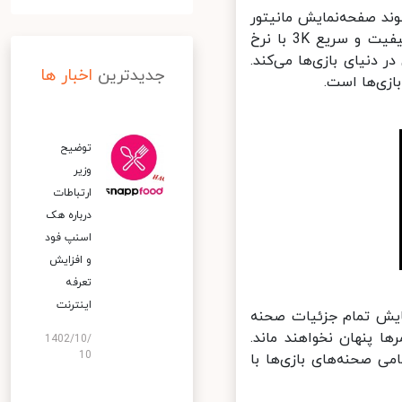
 باعث می‌شوند صفحه‌نمایش مانیتور
MateView GT برای گیمینگ ایده آل باشد. این مانیتور از پنل بسیار باکیفیت و سریع 3K با نرخ
گیمرها را غرق در دنیای بازی‌ها می‌کند.
جدیدترین
اخبار ها
توضیح
وزیر
ارتباطات
درباره هک
اسنپ‌ فود
و افزایش
تعرفه
اینترنت
اشتن داینامیک رینج 4000:1 قادر به نمایش تمام جزئیات صحنه
 پنهان نخواهند ماند.
1402/10/
10
روشنایی 350 نیت است و تمامی صحنه‌های بازی‌ها با