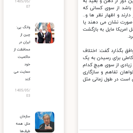
دور از ذهن و بعید به
1405/05/
07
باشد از سوی کسانی که
د و اظهار نظر ها و...
صورت نشان می دهند یا
وانگ یی:
مریکا مایل به بازگشت
چین از
ایران در
محافظت از
ق بگذارد گفت: اختلاف
ملی برای رسیدن به یک
حاکمیت
 زیادی از سوی هیچ کدام
خود
اهان تفاهم و سازگاری
حمایت می
است در طول زمانی مثل
کند
1405/05/
03
سازمان
ملل: همه
طرف‌ها