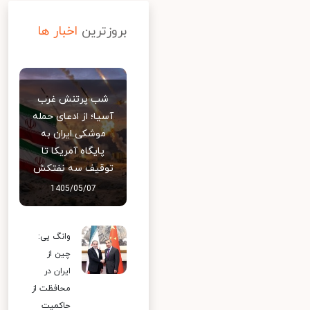
بروزترین
اخبار ها
شب پرتنش غرب
آسیا؛ از ادعای حمله
موشکی ایران به
پایگاه آمریکا تا
توقیف سه نفتکش
1405/05/07
وانگ یی:
چین از
ایران در
محافظت از
حاکمیت