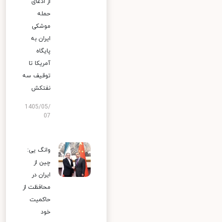
از ادعای
حمله
موشکی
ایران به
پایگاه
آمریکا تا
توقیف سه
نفتکش
1405/05/
07
وانگ یی:
چین از
ایران در
محافظت از
حاکمیت
خود