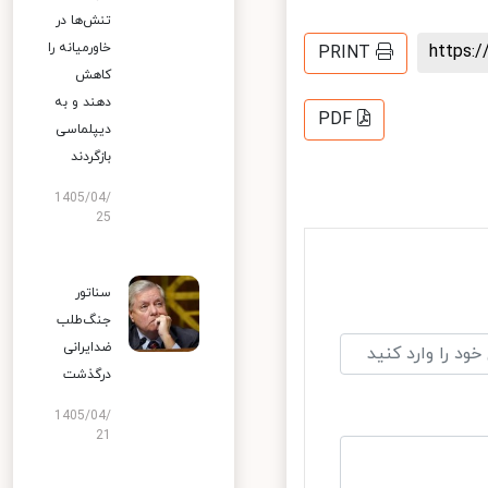
تنش‌ها در
خاورمیانه را
https
PRINT
کاهش
دهند و به
PDF
دیپلماسی
بازگردند
1405/04/
25
سناتور
جنگ‌طلب
ضدایرانی
درگذشت
1405/04/
21