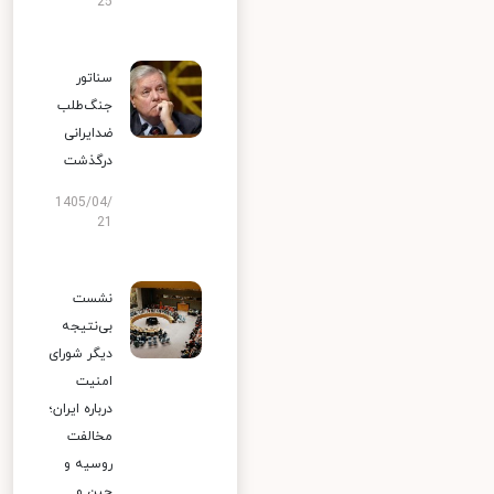
25
سناتور
جنگ‌طلب
ضدایرانی
درگذشت
1405/04/
21
نشست
بی‌نتیجه
دیگر شورای
امنیت
درباره ایران؛
مخالفت
روسیه و
چین و