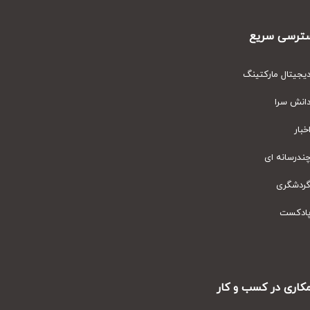
رسی سریع
یتال مارکتینگ
نش سرا
ار
رسانه ای
دشگری
دکست
ری در کسب و کار