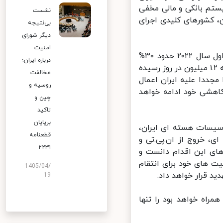
ستم بانکی و مالی مخفی
نشست
، کشورهای کلیدی اجرای
بی‌نتیجه
دیگر شورای
امنیت
وی در ادامه همچنین نوشت که صادرات نفت ایران به چین در سه ماهه اول سال ۲۰۲۲ حدود ۳۰%
درباره ایران؛
افزایش یافته است و به نقل از یک مقام ایرانی نقل کرد که تعداد بشکه ها به ۱.۲ میلیون در روز رسیده
مخالفت
جددا علیه ایران اعمال
روسیه و
اهشی خود ادامه خواهد
چین و
تاکید
برپایان
سیسات هسته ای ایران،
قطعنامه
خروج از ان.پی.تی و
۲۲۳۱
ای این اقدام دانست و
 های خود برای انتقام
1405/04/
 قرار خواهد داد.
19
اه خواهد بود را تنها