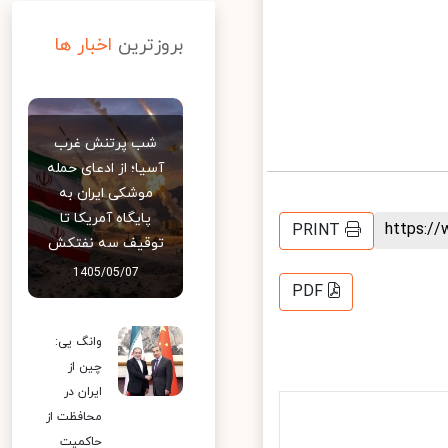
بروزترین
اخبار ها
شب پرتنش غرب
آسیا؛ از ادعای حمله
موشکی ایران به
پایگاه آمریکا تا
https:
PRINT
توقیف سه نفتکش
1405/05/07
PDF
وانگ یی:
چین از
ایران در
محافظت از
حاکمیت