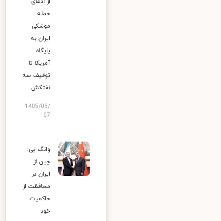
از ادعای
حمله
موشکی
ایران به
پایگاه
آمریکا تا
توقیف سه
نفتکش
1405/05/
07
وانگ یی:
چین از
ایران در
محافظت از
حاکمیت
خود