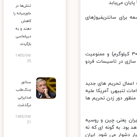
تنش‌ها در
خاورمیانه را
 توسعه برای سانتریفیوژهای
کاهش
دهند و به
دیپلماسی
بازگردند
۲۰۳۱؛ سقف در سطح غنی سازی (۳.۶۷%) و ذخایر اورانیوم غنی شده (۳۰۰ کیلوگرم) و ممنوعیت
1405/04/
زی در تاسیسات فردو
25
سناتور
اعمال تحریم های جدید
جنگ‌طلب
ات تنبیهی آمریکا علیه
نظور دور زدن تحریم ها
ضدایرانی
درگذشت
1405/04/
ران یعنی چین و روسیه
21
بود. به گونه ای که نه
 دشوار می شود. ایران