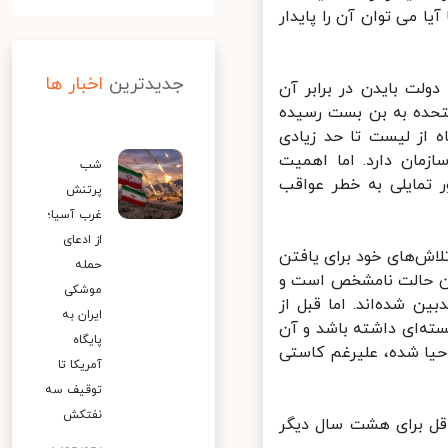
 می توان آن را پایدار
جدیدترین
اخبار ها
لت بایدن در برابر آن
تحده به بن بست رسیده
F) و موضوع خروج سپاه از لیست تا حد زیادی
ان دارد. اما اهمیت
شب
تمایلی به خطر عواقب
پرتنش
غرب آسیا؛
از ادعای
اش‌های خود برای یافتن
حمله
ین حالت نامشخص است و
موشکی
 شده‌اند. اما قبل از
ایران به
ته‌ای داشته باشد و آن
پایگاه
حیا شده، علیرغم کاستی
آمریکا تا
توقیف سه
نفتکش
قل برای هشت سال دیگر