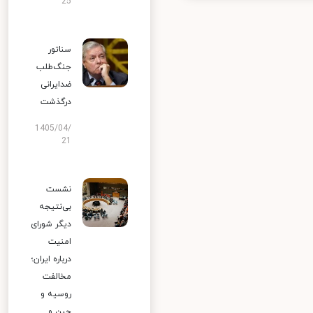
25
سناتور
جنگ‌طلب
ضدایرانی
درگذشت
1405/04/
21
نشست
بی‌نتیجه
دیگر شورای
امنیت
درباره ایران؛
مخالفت
روسیه و
چین و