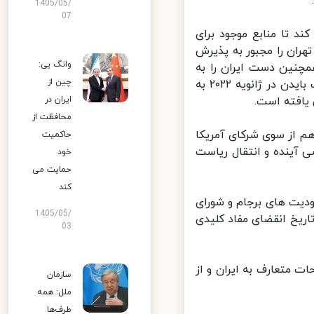
1405/05/
07
 تا منابع موجود برای
ان را مجبور به پذیرش
وانگ یی:
چنین دست ایران را به
چین از
منظور گسترش برنامه های هسته ای باز خواهد گذاشت. همانگونه که دولت بایدن در ژانویه ۲۰۲۲ به
ایران در
افته است.
محافظت از
م از سوی شرکای آمریکا
حاکمیت
 آینده و انتقال ریاست
خود
حمایت می
کند
یت های برجام و شورای
1405/05/
د. در اینجا تاریخ انقضای مفاد کلیدی
03
تقال تسلیحات متعارف به ایران و از
سازمان
ملل: همه
طرف‌ها