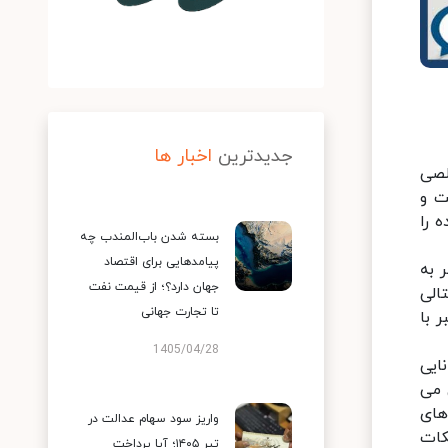
جدیدترین
اخبار ها
لصی
ت و
 را
بسته شدن باب‌المندب چه
پیامدهایی برای اقتصاد
 به
جهان دارد؟؛ از قیمت نفت
الی
تا تجارت جهانی
 با
1405/04/28
ایی
) طبقه بندی می
های
واریز سود سهام عدالت در
کات
تیر ۱۴۰۵؛ آیا پرداخت