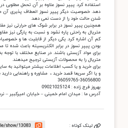
استفاده کرد. پیپر نسوز علاوه بر آن تحمل مطلوبی در
دهد. خصوصیت دیگر پیپر نسوز انعطاف پذیری آن می 
شدن حالت خود را از دست نمی دهد.
همچنین پیپر نسوز در برابر شوک های حرارتی نیز مقا
متریال به راحتی پاره نشود و نسبت به پارگی نیز مق
کم آن اشاره کرد. یکی دیگر از قابلیت ها و خصوصیات
بودن پیپر نسوز در برابر الکتریسیته باعث شده تا 
برای مواد آزبستی باشند. در صنایع مختلف با توجه
متریال را به محصولات آزبستی ترجیح میدهند.
برای خرید و یا کسب اطلاعات بیشتر میتوانید به سا
و یا اگر سریعا قصد خرید ، مشاوره و راهنمایی دارید 
36059765-36056800
بهروز فرج زاده : 09021025124
آدرس ما : میدان امام خمینی – خیابان امیرکبیر – ن
لینک کوتاه :
icle/show/13083