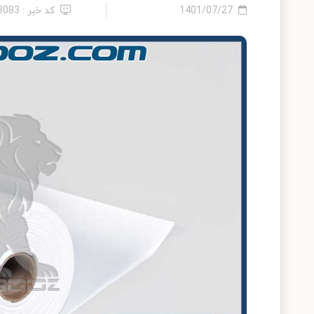
1401/07/27
کد خبر : 13083