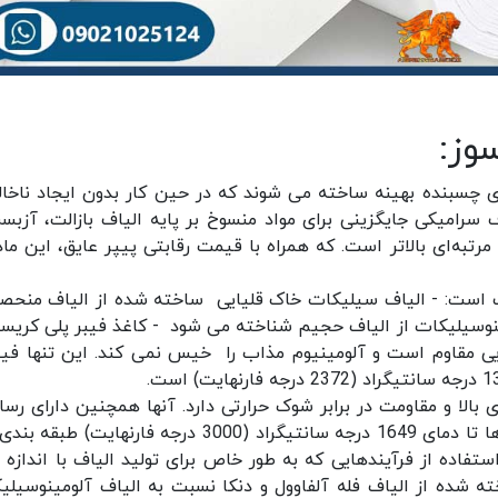
وز:
وای چسبنده بهینه ساخته می شوند که در حین کار بدون ایجاد ناخا
ف سرامیکی جایگزینی برای مواد منسوخ بر پایه الیاف بازالت، آزبس
به‌ای بالاتر است. که همراه با قیمت رقابتی پیپر عایق، این ماده
است: - الیاف سیلیکات خاک قلیایی ساخته شده از الیاف منحصر
ینوسیلیکات از الیاف حجیم شناخته می شود - کاغذ فیبر پلی کریست
یی مقاوم است و آلومینیوم مذاب را خیس نمی کند. این تنها فیبر
 بالا و مقاومت در برابر شوک حرارتی دارد. آنها همچنین دارای رسان
حرارتی بسیار کم و جرم حرارتی کم هستند. این پیپرها تا دمای 1649 درجه سانتیگراد (3000 درجه فارنهایت
ستفاده از فرآیندهایی که به طور خاص برای تولید الیاف با اندازه 
 شده از الیاف فله آلفاوول و دنکا نسبت به الیاف آلومینوسیلی