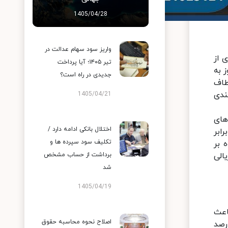
1405/04/28
واریز سود سهام عدالت در
 از
تیر ۱۴۰۵؛ آیا پرداخت
 به
جدیدی در راه است؟
طاف
ندی
1405/04/21
های
اختلال بانکی ادامه دارد /
ابر
تکلیف سود سپرده ها و
 بر
برداشت از حساب مشخص
الی
شد
1405/04/19
اعث
اصلاح نحوه محاسبه حقوق
رصد