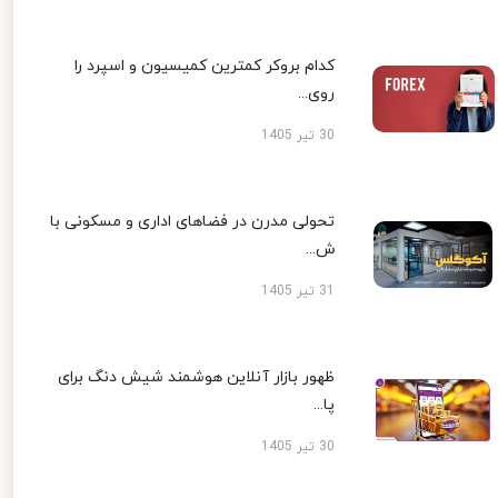
کدام بروکر کمترین کمیسیون و اسپرد را
روی...
30 تیر 1405
تحولی مدرن در فضاهای اداری و مسکونی با
ش...
31 تیر 1405
ظهور بازار آنلاین هوشمند شیش دنگ برای
پا...
30 تیر 1405