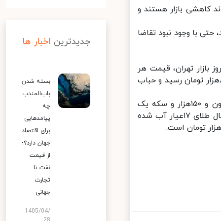
د کاهشی بازار هستند و
حتی با وجود نبود تقاضا
جدیدترین
اخبار ها
گفت: در ساعت (۱۲:۳۰) معاملات امروز بازار تهران، قیمت هر
سکه امامی به ۱۱میلیون و ۵۰هزار و سکه طرح قدیم به ۱۰میلیون و ۸۰۰هزار تومان رسید و حباب
بسته شدن
باب‌المندب
او افزود: نیم سکه با قیمت شش میلیون و ۲۵۰هزار، ربع سکه چهار میلیون و ۱۵۰هزار و سکه یک
چه
گرمی دو میلیون و ۳۰۰هزار تومان فروخته می‌شود؛ همچنین قیمت هر مثقال طلای ۱۷عیار آب شده
پیامدهایی
برای اقتصاد
جهان دارد؟؛
از قیمت
نفت تا
تجارت
جهانی
1405/04/
28