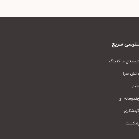
رسی سریع
یتال مارکتینگ
نش سرا
ار
رسانه ای
دشگری
دکست