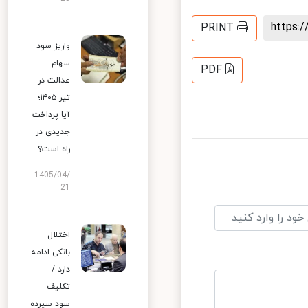
https
PRINT
واریز سود
سهام
PDF
عدالت در
تیر ۱۴۰۵؛
آیا پرداخت
جدیدی در
راه است؟
1405/04/
21
اختلال
بانکی ادامه
دارد /
تکلیف
سود سپرده