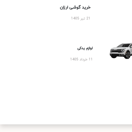
خرید گوشی ارزان
21 تیر 1405
لوازم یدکی
11 خرداد 1405