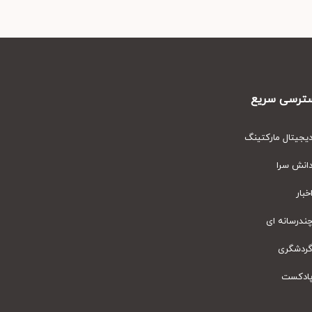
رسی سریع
یتال مارکتینگ
نش سرا
ار
رسانه ای
دشگری
دکست