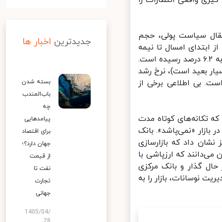
ری واقعی انتظارات را
تقال سیاست پولی، حجم
جدیدترین
اخبار ها
ابتدای امسال تا نیمه
خرداد، در مجموع با احتساب خرید ارز، منابع مقابله با کرونا، و تنخواه دولت به ۶.۲ درصد رسیده است.
ار بعید است)، نرخ رشد
. بی اطلاعی برخی از
بسته شدن
باب‌المندب
چه
که تکانه‌های کوتاه مدت
پیامدهایی
بازار «نمی‌پاشد». بانک
برای اقتصاد
نشان داد که بازارسازی
جهان دارد؟؛
می‌دانند که ارزپاشی با
از قیمت
ال گذار و بانک مرکزی
نفت تا
ت نوسانات، بازار را به
تجارت
جهانی
1405/04/
28