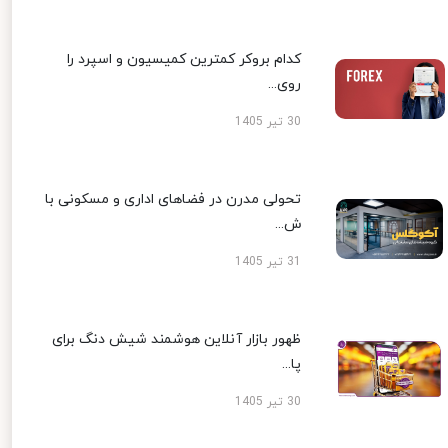
کدام بروکر کمترین کمیسیون و اسپرد را
روی...
30 تیر 1405
تحولی مدرن در فضاهای اداری و مسکونی با
ش...
31 تیر 1405
ظهور بازار آنلاین هوشمند شیش دنگ برای
پا...
30 تیر 1405