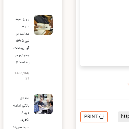
واریز سود
سهام
عدالت در
تیر ۱۴۰۵؛
آیا پرداخت
جدیدی در
راه است؟
1405/04/
21
اختلال
بانکی ادامه
دارد /
ht
PRINT
تکلیف
سود سپرده