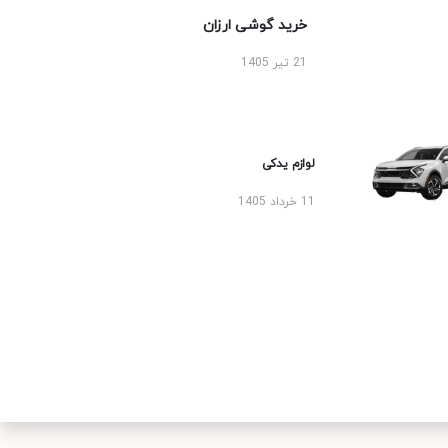
خرید گوشی ارزان
21 تیر 1405
لوازم یدکی
11 خرداد 1405