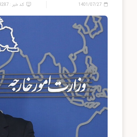
1401/07/27
کد خبر : 13287