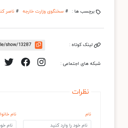
برچسب ها :
#
سخنگوی وزارت خارجه
#
ناصر کنع
لینک کوتاه :
icle/show/13287
شبکه های اجتماعی :
نظرات
نام
نام خانوا