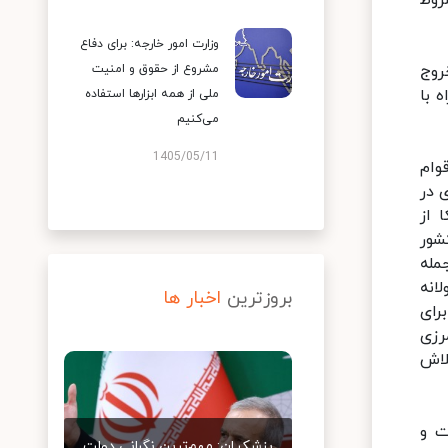
روط
وزارت امور خارجه: برای دفاع
مشروع از حقوق و امنیت
روج
 با
ملی از همه ابزارها استفاده
می‌کنیم
1405/05/11
وام
 در
 از
شور
مله
انه
بروزترین
اخبار ها
رای
رزی
لاش
ت و
پزشکیان: مهم‌ترین نگرانی دولت