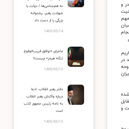
ر و
نه هم‌جناحی‌ها / دولت با
نیت
شهادت رهبر، پشتوانه
مهم
بزرگی را از دست داد
یان
1405/05/14
جام
ماجرای «توافق قریب‌الوقوع
 داریم
تنگه هرمز» چیست؟
 در
وحه
1405/05/13
ران
دفتر رهبر انقلاب: ادعا
شده
درباره واکنش رهبر انقلاب
ابل
به نامه رئیس جمهور کذب
ت و
است
1405/05/13