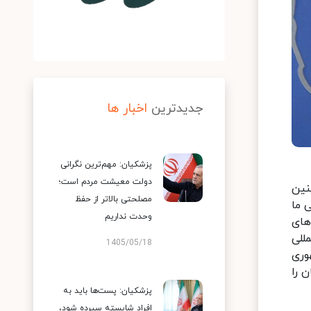
جدیدترین
اخبار ها
پزشکیان: مهم‌ترین نگرانی
دولت معیشت مردم است؛
نین
مصلحتی بالاتر از حفظ
می ما
وحدت نداریم
یروهای
للی
1405/05/18
وری
 را
پزشکیان: پست‌ها باید به
افراد شایسته سپرده شود،