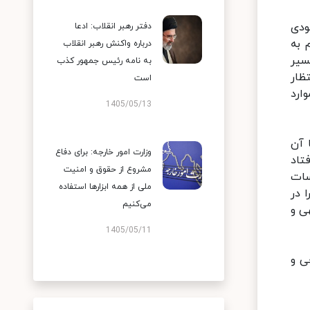
ودی
دفتر رهبر انقلاب: ادعا
 به
درباره واکنش رهبر انقلاب
سیر
به نامه رئیس جمهور کذب
ظار
است
ارد
1405/05/13
 آن
وزارت امور خارجه: برای دفاع
تاد
مشروع از حقوق و امنیت
سات
ملی از همه ابزارها استفاده
 در
می‌کنیم
ی و
1405/05/11
ی و