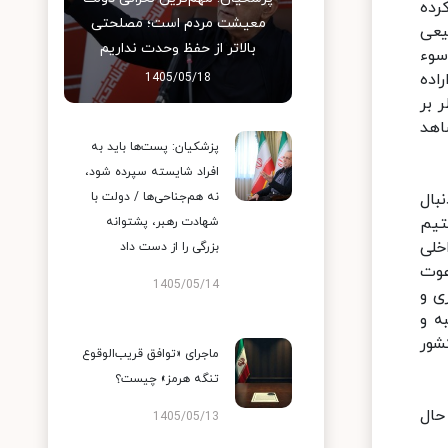
رده
معیشت مردم است؛ مصلحتی
یعی
بالاتر از حفظ وحدت نداریم
سوء
اده
1405/05/18
 بر
اهد
پزشکیان: پست‌ها باید به
افراد شایسته سپرده شود،
نه هم‌جناحی‌ها / دولت با
بال
تیم
شهادت رهبر، پشتوانه
خلی
بزرگی را از دست داد
عوت
1405/05/14
ی و
ه و
شور
ماجرای «توافق قریب‌الوقوع
تنگه هرمز» چیست؟
حال
1405/05/13