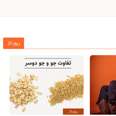
رپورتاژ
رپورتاژ