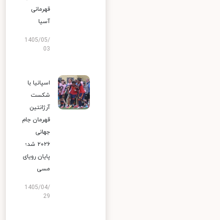
قهرمانی
آسیا
1405/05/
03
اسپانیا با
شکست
آرژانتین
قهرمان جام
جهانی
۲۰۲۶ شد؛
پایان رویای
مسی
1405/04/
29