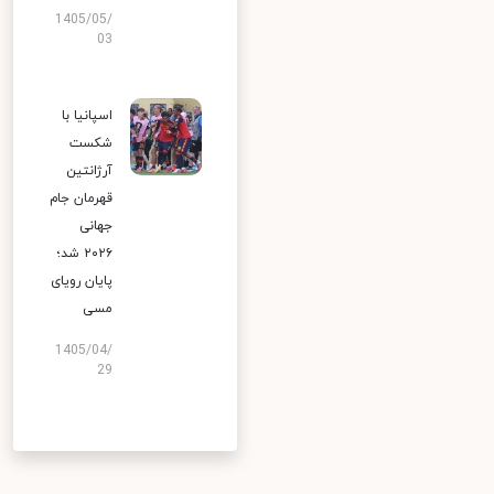
1405/05/
03
اسپانیا با
شکست
آرژانتین
قهرمان جام
جهانی
۲۰۲۶ شد؛
پایان رویای
مسی
1405/04/
29