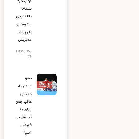
م؛ پنجره
بسته،
بلاتکلیفی
ستاره‌ها و
تغییرات
مدیریتی
1405/05/
07
صعود
مقتدرانه
دختران
هاکی چمن
ایران به
نیمه‌نهایی
قهرمانی
آسیا