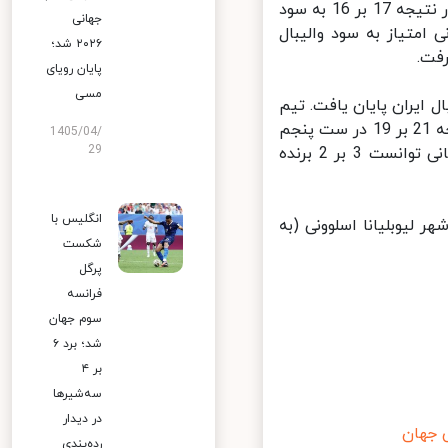
ملی والیبال آرژانتین بهتر از ایران عمل کرد و 5 بر 3 به سود این تیم شد. در نتیجه 17 بر 16 به سود
جهانی
متیاز به سود والیبال
۲۰۲۶ شد؛
ت.
پایان رویای
مسی
د والیبال ایران پایان یافت. تیم
ملی والیبال ایران در پایان این بازی عملکرد بهتری داشت و موفق شد با نتیجه 21 بر 19 در ست پنجم
1405/04/
29
پیروز شود. والیبال ایران با این نتیجه در اولین گام خود در رقابت‌های جهانی توانست 3 بر 2 برنده
انگلیس با
 لیوبلیانا اسلوونی (به
شکست
پرگل
فرانسه
سوم جهان
شد؛ برد ۶
بر ۴
سه‌شیرها
در دیدار
جهان
رده‌بندی