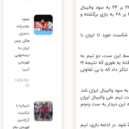
در ادامه ست دوم، آرژانتین در سرویس عملکرد خوبی داشت و نتیجه ۲۳ بر ۲۴ به سود والیبال
آرژانتین شد اما بازیکنان ایران پا پس نکشیدند و موفق شدند با نتیجه ۳۰ بر ۲۸ به بازی برگشته و
صعود
مقتدرانه
دختران
م این رقابت، والیبال آرژانتین مقابل ایران با نتیجه ۲۵ بر ۱۸ شکست خورد تا ایران با
هاکی چمن
ایران به
سط این ست، دو تیم به
نیمه‌نهایی
نتیجه ۱۶ بر ۱۶ رسیدند. در ادامه کار، والیبالیست های ایران بازی را جدی نگرفته به طوری که نتیجه ۱۹
قهرمانی
ذکر داد که با بی تفاوتی
آسیا
1405/05/
03
 ست چهارم،دو تیم پایاپای پیش رفته به طوری که نتیجه ۲۵ بر ۲۴ به سود والیبال ایران شد.
ابر ۳۱ شود. در آخر این ست تیم ملی والیبال ایران
ورد تا تکلیف برنده این دیدار به ست پنجم
اسپانیا با
شکست
آرژانتین
ایل ست پنجم این دیدار، دو تیم کار را خوب آغاز کردند تا نتیجه برابر 2 شود. در ادامه بازی، تیم
قهرمان جام