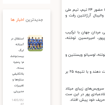
در جریان بیستمین دوره مسابقات والیبال قهرمانی مردان جهان سال ۲۰۲۲ با حضور ۲۴ تیم، تیم ملی
لیبال آرژانتین رفت و
جدیدترین
اخبار ها
 مردان جهان با ترکیب
ور، امیرحسین توخته،
استقلال در
آستانه
لیگ
ته، لوسیانو ویسنتین و
بیست‌وشش
م؛ پنجره
بسته،
در ست نخست این دیدار، شاگردان عطایی موفق نشدند حریف خود را شکست دهند و با نتیجه ۲۵ بر
بلاتکلیفی
ستاره‌ها و
تغییرات
رویس‌های زیبای میلاد
مدیریتی
ابر ۱۷ شد. سرویس‌های میلادعبادی پور در این ست
1405/05/
07