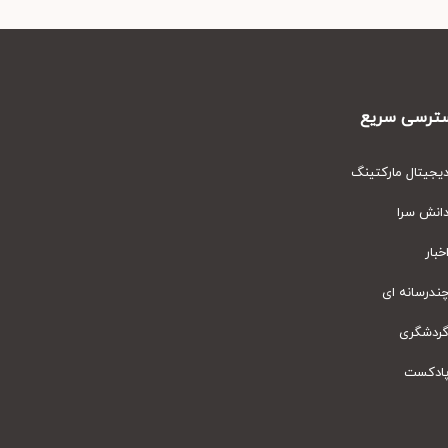
رسی سریع
یتال مارکتینگ
نش سرا
ار
رسانه ای
دشگری
دکست