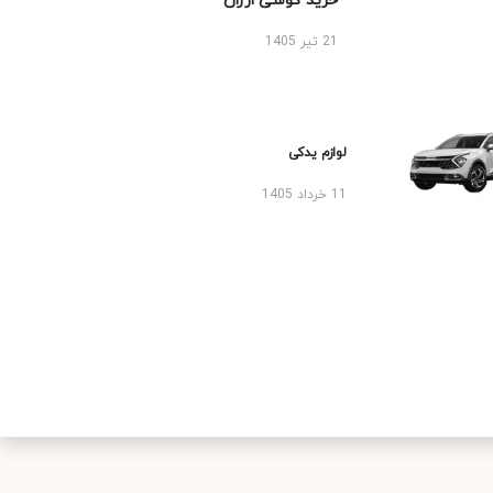
خرید گوشی ارزان
21 تیر 1405
لوازم یدکی
11 خرداد 1405