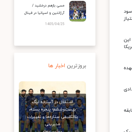
مسی بازهم درخشید /
م تلاش بازیکنان آمریکا ست سوم نیز با امتیاز ۲۷ بر ۲۵ به سود
آرژانتین و اسپانیا در فینال
یاز
1405/04/25
این
یکا
بروزترین
اخبار ها
هده
ادی
استقلال در آستانه لیگ
بیست‌وششم؛ پنجره بسته،
 رسمی دو تیم در تاریخ محسوب می‌شود. آمریکایی‌ها در ۱۹ مسابقه
بلاتکلیفی ستاره‌ها و تغییرات
مدیریتی
مپیک