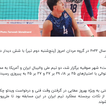
سومین روز هفته دوم مرحله مقدماتی لیگ ملت‌های سال ۲۰۲۲ در گروه مردان امروز (پنج‌شنبه دوم تیر) با شش دیدا
.
ت» شهر صوفیه برگزار شد، دو تیم ملی والیبال ایران و آمریکا به م
یکدیگر رفتند و شاگردان بهروز عطایی در سه ست متوالی با امتیازهای ۲۵ بر ۱۸، ۲۹ بر ۲۷ و ۲۷ بر ۵
ر فنی به ویژه بهروز عطایی در گرفتن وقت فنی و درخواست ویدئو چک
 از نکات برجسته عملکرد تیم ایران در این مسابقه بود تا ملی‌پو