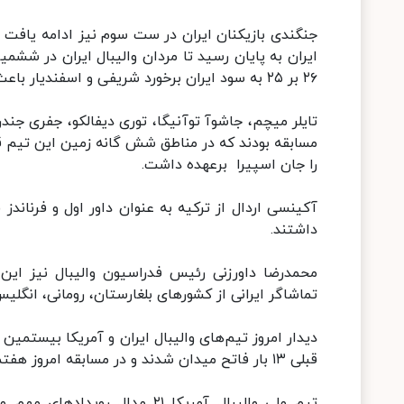
ایران به پایان رسید تا مردان والیبال ایران در ششم
۲۶ بر ۲۵ به سود ایران برخورد شریفی و اسفندیار باعث توقف بازی شد.
تایلر میچم، جاشوآ توآنیگا، توری دیفالکو، جفری جند
مسابقه بودند که در مناطق شش گانه زمین این تیم قرا
را جان اسپیرا برعهده داشت.
آکینسی اردال از ترکیه به عنوان داور اول و فرناندز 
داشتند.
محمدرضا داورزنی رئیس فدراسیون والیبال نیز این 
تماشاگر ایرانی از کشورهای بلغارستان، رومانی، انگلی
قبلی ۱۳ بار فاتح میدان شدند و در مسابقه امروز هفتمین شکست خود برابر ایران را تجربه کردند.
تیم ملی والیبال آمریکا ۲۱ مدا