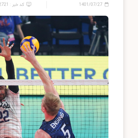
1401/07/27
کد خبر : 12721