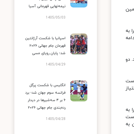
نیمه‌نهایی قهرمانی آسیا
مین
1405/05/03
 به
ت ادامه
اسپانیا با شکست آرژانتین
قهرمان جام جهانی ۲۰۲۶
شد؛ پایان رویای مسی
) نسبت به آمریکا (۱۰) نصف بود. دو
1405/04/29
 ست
انگلیس با شکست پرگل
امتیاز
فرانسه سوم جهان شد؛ برد
۶ بر ۴ سه‌شیرها در دیدار
رده‌بندی جام جهانی ۲۰۲۶
ست را به
 و تیم ایران در ست
1405/04/28
 به