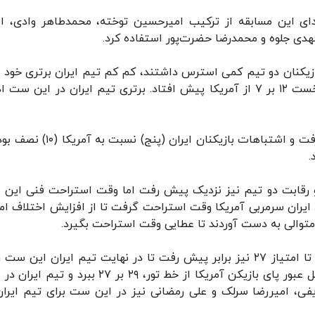
تدای این مسابقه از ترکیب امیرحسین توخته، محمدطاهر وادی، ا
 مهدی جلوه و محمدرضا حضرت‌پور استفاده کرد.
یکنان دو تیم کمی استرس داشتند، کم کم تیم ایران برتری خود را
حریف دیکته کرد به گونه‌ای که در وقت فنی ست نخست ۱۲ بر ۷ از آمریکا پیش افتاد. برتری تیم ایران در این س
امین اسماعیل‌نژاد در این ست دو امتیاز سرویس گرفت و اشتباهات بازیکنان ایران (پنج
و رقابت دو تیم نیز نزدیک پیش رفت اما وقت استراحت فنی این
به سود ایران شد. در امتیاز ۱۶ بر ۱۱ به سود ایران سرمربی آمریکا وقت استراحت گرفت تا از افزایش اختلاف 
متوالی به دست آوردند تا عطایی وقت استراحت بگیرد.
در این ست دو تیم در امتیاز ۱۷ برابر شدند و رقابت تا امتیاز ۲۷ نیز برابر پیش رفت تا در نهایت تیم ایران این 
لطف نگاه تیزبین وادی و درخواست ویدئو چک به دلیل عبور پای بازیکن آمریکا از خط تور، ۲۹ بر ۲۷ ببرد
ی، امیررضا سرلک و علی رمضانی نیز در این ست برای تیم ایران