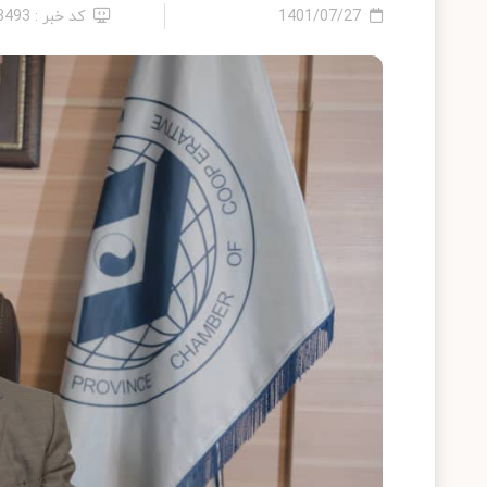
1401/07/27
کد خبر : 13493