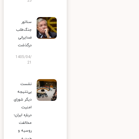
25
سناتور
جنگ‌طلب
ضدایرانی
درگذشت
1405/04/
21
نشست
بی‌نتیجه
دیگر شورای
امنیت
درباره ایران؛
مخالفت
روسیه و
چین و