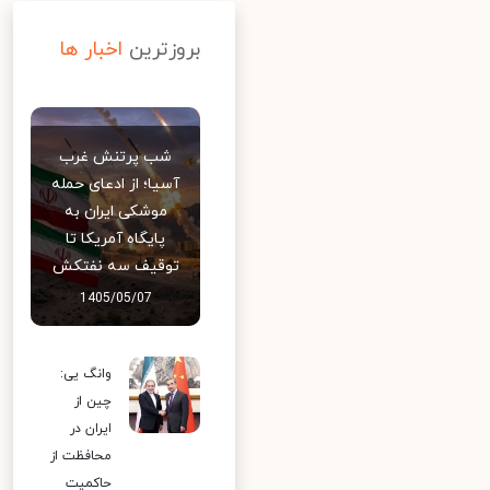
بروزترین
اخبار ها
شب پرتنش غرب
آسیا؛ از ادعای حمله
موشکی ایران به
پایگاه آمریکا تا
توقیف سه نفتکش
1405/05/07
وانگ یی:
چین از
ایران در
محافظت از
حاکمیت