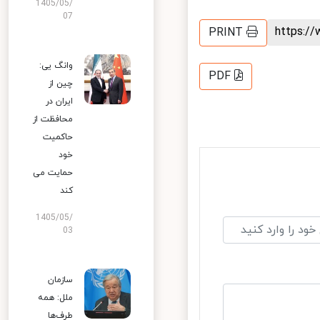
1405/05/
07
https:
PRINT
وانگ یی:
PDF
چین از
ایران در
محافظت از
حاکمیت
خود
حمایت می
کند
1405/05/
03
سازمان
ملل: همه
طرف‌ها