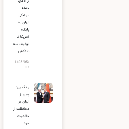
از ادعای
حمله
موشکی
ایران به
پایگاه
آمریکا تا
توقیف سه
نفتکش
1405/05/
07
وانگ یی:
چین از
ایران در
محافظت از
حاکمیت
خود