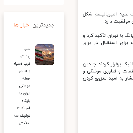
علیه امپریالیسم شکل
وفقیت دارد.
جدیدترین
اخبار ها
گ با تهران تأکید کرد و
ای استقلال در برابر
شب
پرتنش
کره شمالی در آوریل ۱۹۷۳ روابط دیپلماتیک برقرار کردند. چندین
غرب آسیا؛
ات و فناوری موشکی و
از ادعای
ر به امید منزوی کردن
حمله
موشکی
ایران به
پایگاه
آمریکا تا
توقیف سه
نفتکش