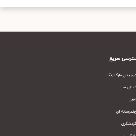
رسی سریع
یتال مارکتینگ
نش سرا
ار
رسانه ای
دشگری