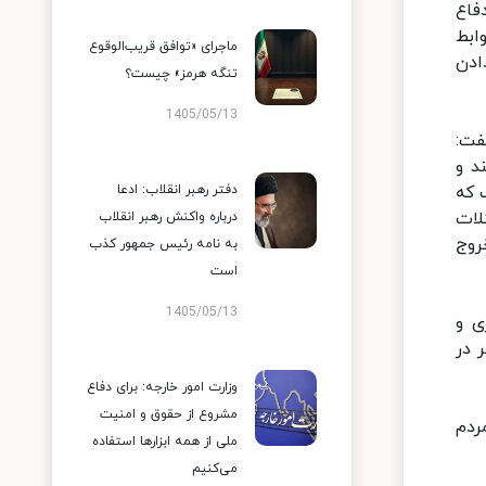
فاع
ابط
ماجرای «توافق قریب‌الوقوع
ادن
تنگه هرمز» چیست؟
1405/05/13
ت:‌
د و
 که
دفتر رهبر انقلاب: ادعا
لات
درباره واکنش رهبر انقلاب
روج
به نامه رئیس جمهور کذب
است
1405/05/13
ی و
 در
وزارت امور خارجه: برای دفاع
مشروع از حقوق و امنیت
ردم
ملی از همه ابزارها استفاده
می‌کنیم