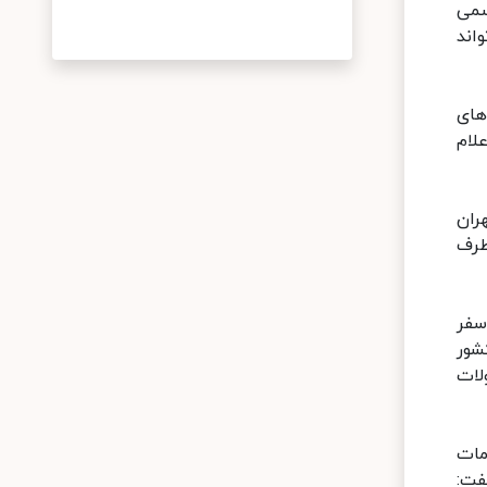
سمی
اند
های
لام
ران
طرف
سفر
شور
لات
مات
فت: