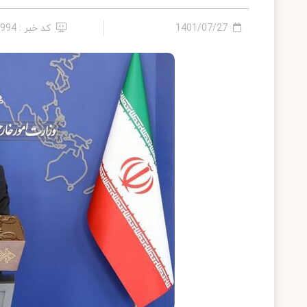
1401/07/27
کد خبر : 9994