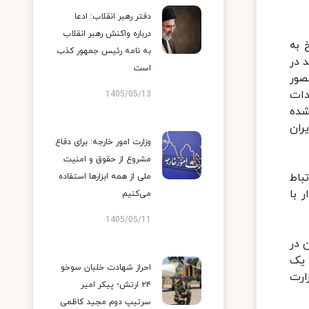
دفتر رهبر انقلاب: ادعا
درباره واکنش رهبر انقلاب
 به
به نامه رئیس جمهور کذب
 در
است
صور
دات
1405/05/13
شده
ران
وزارت امور خارجه: برای دفاع
مشروع از حقوق و امنیت
باط
ملی از همه ابزارها استفاده
 با
می‌کنیم
1405/05/11
 در
 یک
احراز شهادت خلبان سوخو
ارت
۲۴ ارتش؛ پیکر امیر
سرتیپ دوم مجید کاظمی