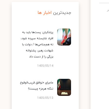
جدیدترین
اخبار ها
پزشکیان: پست‌ها باید به
افراد شایسته سپرده شود،
نه هم‌جناحی‌ها / دولت با
شهادت رهبر، پشتوانه
بزرگی را از دست داد
1405/05/14
ماجرای «توافق قریب‌الوقوع
تنگه هرمز» چیست؟
1405/05/13