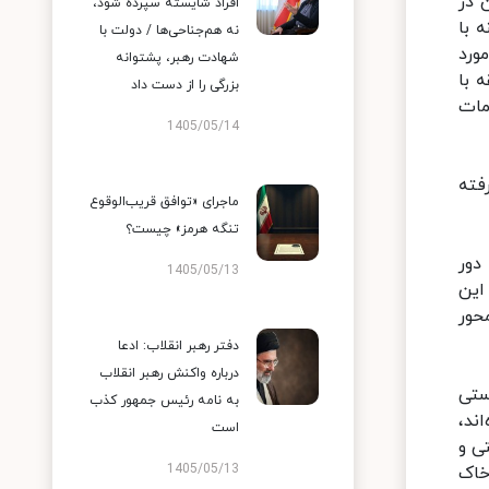
 در
افراد شایسته سپرده شود،
 با
نه هم‌جناحی‌ها / دولت با
ورد
شهادت رهبر، پشتوانه
 با
بزرگی را از دست داد
مات
1405/05/14
مه صورت گرفته
ماجرای «توافق قریب‌الوقوع
تنگه هرمز» چیست؟
دور
1405/05/13
این
حور
دفتر رهبر انقلاب: ادعا
درباره واکنش رهبر انقلاب
ستی
به نامه رئیس جمهور کذب
ند،
است
ی و
1405/05/13
خاک