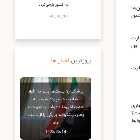
به کشور بازمی‌گردد
‌ها
شدن
1405/05/07
ارت
این
بروزترین
اخبار ها
لیت
پزشکیان: پست‌ها باید به افراد
شایسته سپرده شود، نه
اری
هم‌جناحی‌ها / دولت با شهادت
ست؟
رهبر، پشتوانه بزرگی را از دست
ابط
داد
1405/05/14