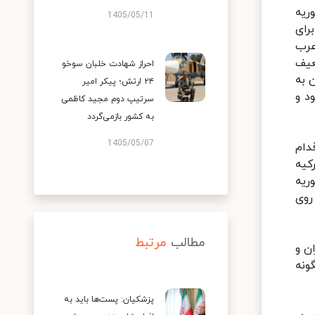
ریه
1405/05/11
رای
عرب
عیف
احراز شهادت خلبان سوخو
 به
۲۴ ارتش؛ پیکر امیر
د و
سرتیپ دوم مجید کاظمی
به کشور بازمی‌گردد
1405/05/07
دام
کیه
ریه
روی
مطالب
مرتبط
ن و
گونه
پزشکیان: پست‌ها باید به