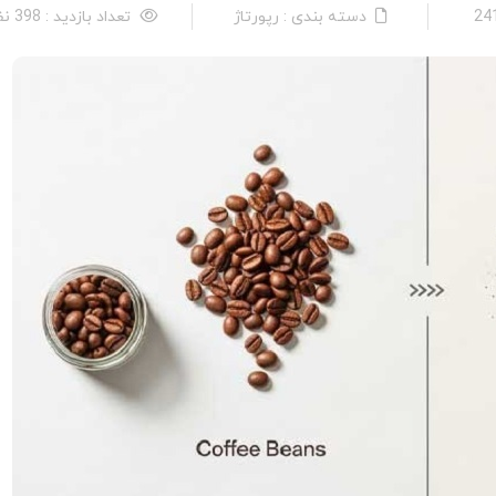
دسته بندی : رپورتاژ
تعداد بازدید : 398 نفر