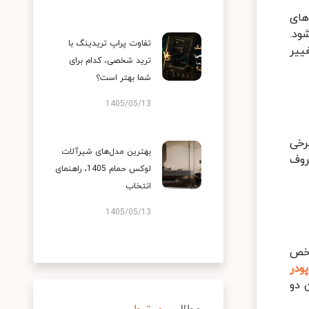
های
ود.
تفاوت پراپ تریدینگ با
ییر
ترید شخصی، کدام برای
شما بهتر است؟
1405/05/13
رخی
بهترین مدل‌های شیرآلات
روف
لوکس حمام 1405، راهنمای
انتخاب
1405/05/13
شخص
پودر
 دو