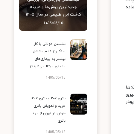
یات
اده
جدیدترین روش‌ها و هزینه
کاشت ابرو طبیعی در سال ۱۴۰۵
1405/05/16
نشستن طولانی یا کار
سنگین؟ کدام مشاغل
بیشتر به بیماری‌های
مقعدی مبتلا می‌شوند؟
1405/05/15
‌ها
یری
باتری ۲۰۶ و باتری ۲۰۷؛
پودر
خرید و تعویض باتری
خودرو در تهران از مهد
باتری
1405/05/13