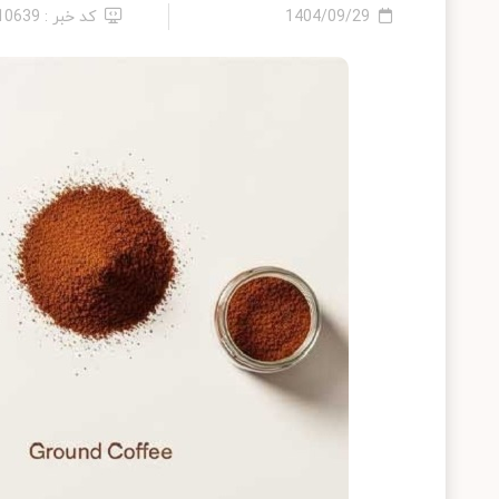
1404/09/29
کد خبر : 2410639