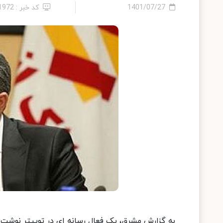
1401/07/27
کد خبر : 11972
‏به گزارش مشرق، یک فعال رسانه ای در توییتر نوشت: گفتم شاید روز ۱۹رمضان نمی‌خواید 