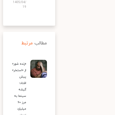
1405/04/
19
مطالب
مرتبط
«زنده شور»
از «استخر»
پیش
افتاد؛
گیشه
سینما به
مرز ۶۰
میلیارد