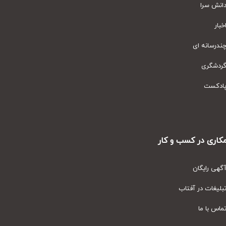
نش سرا
ار
رسانه ای
دشگری
دکست
ری در کسب و کار
ی رایگان
یغات در آفتاب
س با ما