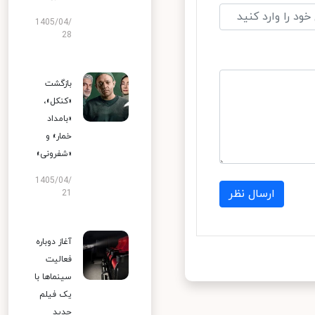
1405/04/
28
بازگشت
«کنکل»،
«بامداد
خمار» و
«شفرونی»
1405/04/
ارسال نظر
21
آغاز دوباره
فعالیت
سینماها با
یک فیلم
جدید