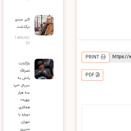
اکبر عبدی
درگذشت
1405/05/
03
https:
PRINT
بازگشت
نصرالله
PDF
رادش به
سریال «مرد
سه هزار
چهره»؛
همکاری
دوباره با
مهران
مدیری