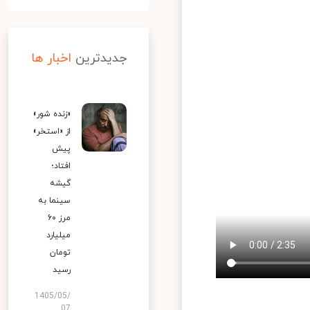
جدیدترین
اخبار ها
«زنده شور»
از «استخر»
پیش
افتاد؛
گیشه
سینما به
مرز ۶۰
میلیارد
تومان
رسید
1405/05/
07