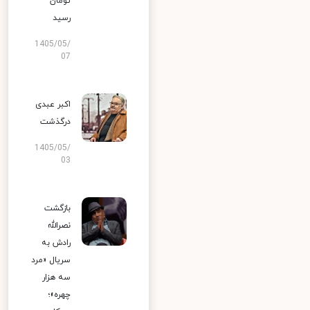
تومان
رسید
1405/05/
07
اکبر عبدی
درگذشت
1405/05/
03
بازگشت
نصرالله
رادش به
سریال «مرد
سه هزار
چهره»؛