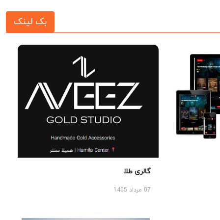
بک لینک
گالری طلا
07 مرداد 1405