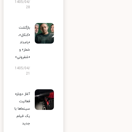
1405/04/
28
بازگشت
«کنکل»،
«بامداد
خمار» و
«شفرونی»
1405/04/
21
آغاز دوباره
فعالیت
سینماها با
یک فیلم
جدید