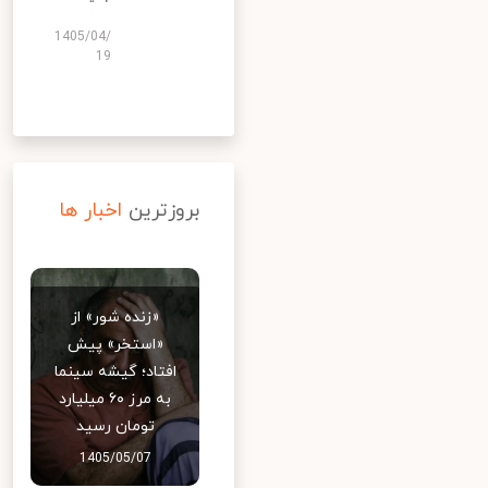
1405/04/
19
بروزترین
اخبار ها
«زنده شور» از
«استخر» پیش
افتاد؛ گیشه سینما
به مرز ۶۰ میلیارد
تومان رسید
1405/05/07