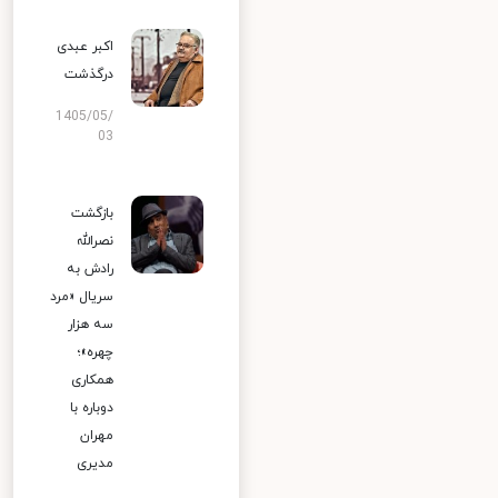
اکبر عبدی
درگذشت
1405/05/
03
بازگشت
نصرالله
رادش به
سریال «مرد
سه هزار
چهره»؛
همکاری
دوباره با
مهران
مدیری