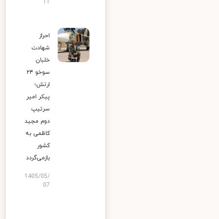
11
احراز
شهادت
خلبان
سوخو ۲۴
ارتش؛
پیکر امیر
سرتیپ
دوم مجید
کاظمی به
کشور
بازمی‌گردد
1405/05/
07