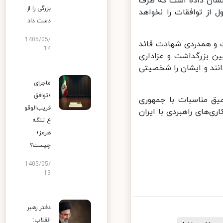
نشان داده است که طرف
بزرگی را از
از توافقات را نخواهد
دست داد
1405/05/
 و همدردی شهادت قائد
14
 بزرگداشت و عزاداری
نند و ایشان را شخصیتی
ماجرای
«توافق
یق مناسبات با جمهوری
قریب‌الوقو
های راهبردی با ایران
ع تنگه
هرمز»
چیست؟
1405/05/
13
دفتر رهبر
انقلاب: