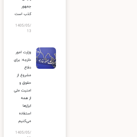
جمهور
کذب است
1405/05/
13
وزارت امور
خارجه: برای
دفاع
مشروع از
حقوق و
امنیت ملی
از همه
ابزارها
استفاده
می‌کنیم
1405/05/