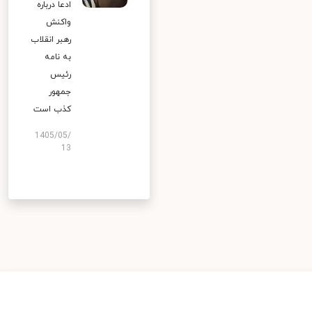
ادعا درباره
واکنش
رهبر انقلاب
به نامه
رئیس
جمهور
کذب است
1405/05/
13