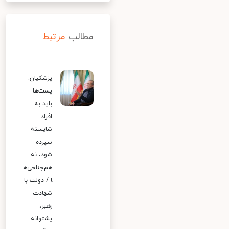
مطالب
مرتبط
پزشکیان:
پست‌ها
باید به
افراد
شایسته
سپرده
شود، نه
هم‌جناحی‌ه
ا / دولت با
شهادت
رهبر،
پشتوانه