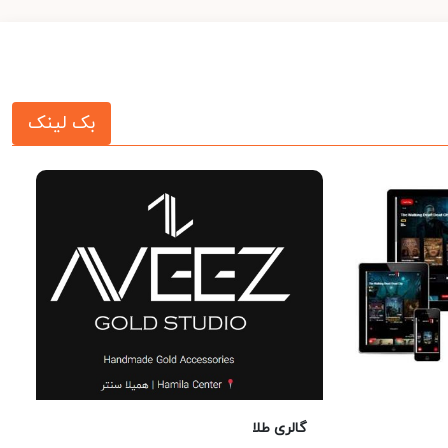
بک لینک
گالری طلا