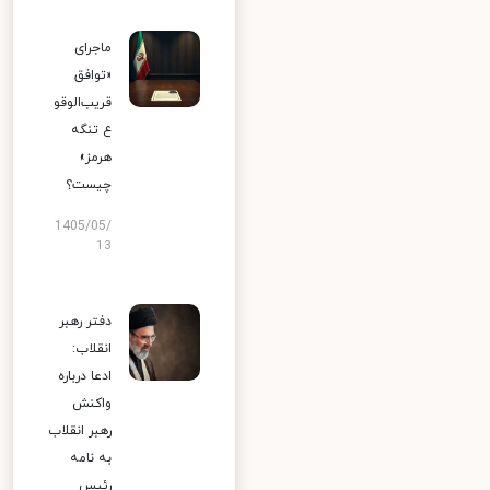
ماجرای
«توافق
قریب‌الوقو
ع تنگه
هرمز»
چیست؟
1405/05/
13
دفتر رهبر
انقلاب:
ادعا درباره
واکنش
رهبر انقلاب
به نامه
رئیس