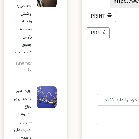
https://
ادعا درباره
واکنش
PRINT
رهبر انقلاب
به نامه
PDF
رئیس
جمهور
کذب است
1405/05/
13
وزارت امور
خارجه: برای
دفاع
مشروع از
حقوق و
امنیت ملی
از همه