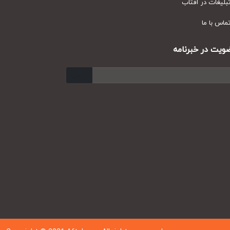
یغات در آفتاب
س با ما
ت در خبرنامه
ارسال