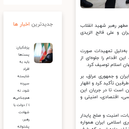
جدیدترین
اخبار ها
طهر رهبر شهید انقلاب
 و علی فالح الزیدی
پزشکیان:
ه‌دلیل تمهیدات صورت
پست‌ها
 اقدام را جلوه‌ای از
باید به
 اسلام توصیف کرد.
افراد
ان و جمهوری عراق، بر
شایسته
فین تأکید کرد و اظهار
سپرده
 است تا در جریان این
شود، نه
، اقتصادی، امنیتی و
هم‌جناحی‌ه
ا / دولت با
شهادت
، امنیت و صلح پایدار
رهبر،
اسلامی ایران همواره
پشتوانه