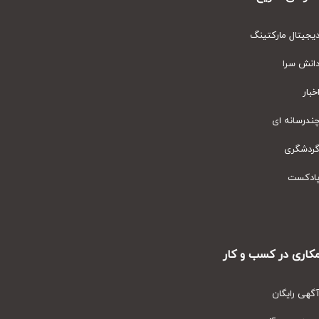
یتال مارکتینگ
نش سرا
ار
رسانه ای
دشگری
دکست
ری در کسب و کار
ی رایگان