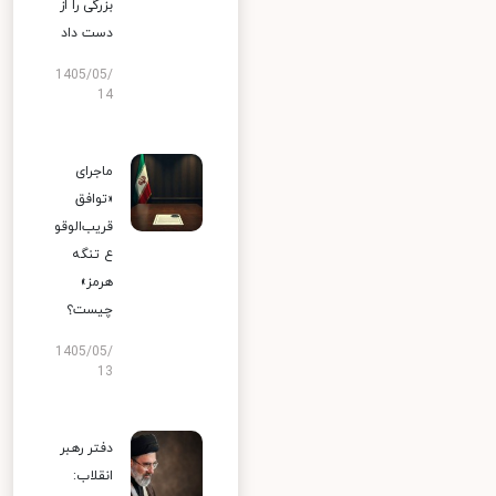
بزرگی را از
دست داد
1405/05/
14
ماجرای
«توافق
قریب‌الوقو
ع تنگه
هرمز»
چیست؟
1405/05/
13
دفتر رهبر
انقلاب: