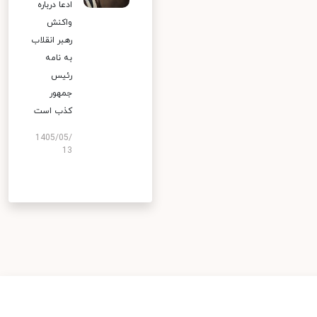
ادعا درباره
واکنش
رهبر انقلاب
به نامه
رئیس
جمهور
کذب است
1405/05/
13