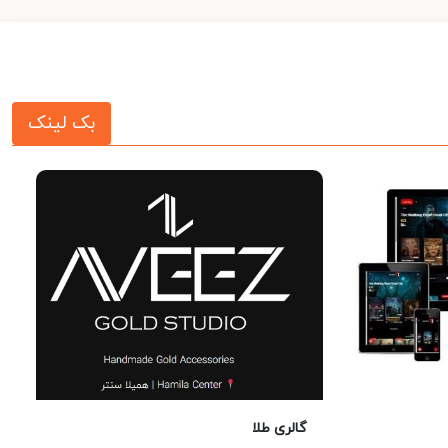
بک لینک
گالری طلا