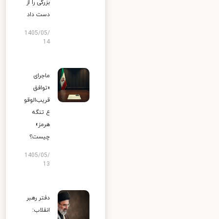
بزرگی را از
دست داد
1405/05/
14
ماجرای
«توافق
قریب‌الوقو
ع تنگه
هرمز»
چیست؟
1405/05/
13
دفتر رهبر
انقلاب: