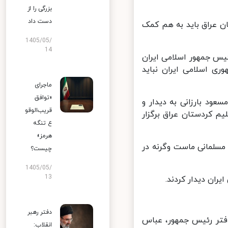
بزرگی را از
دست داد
 عراق باید به هم کمک
1405/05/
14
س جمهور اسلامی ایران
 اسلامی ایران نباید
ماجرای
«توافق
ود بارزانی به دیدار و
قریب‌الوقو
 کردستان عراق برگزار
ع تنگه
هرمز»
لمانی ماست وگرنه در
چیست؟
1405/05/
13
ن دیدار کردند.
دفتر رهبر
ر رئیس‌ جمهور، عباس
انقلاب: