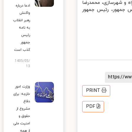
اه و شهرسازی، محمدرضا
ادعا درباره
جمهور، رئیس جمهور
واکنش
رهبر انقلاب
به نامه
رئیس
جمهور
کذب است
1405/05/
13
https://
وزارت امور
PRINT
خارجه: برای
دفاع
PDF
مشروع از
حقوق و
امنیت ملی
از همه