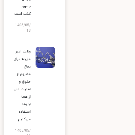
جمهور
کذب است
1405/05/
13
وزارت امور
خارجه: برای
دفاع
مشروع از
حقوق و
امنیت ملی
از همه
ابزارها
استفاده
می‌کنیم
1405/05/