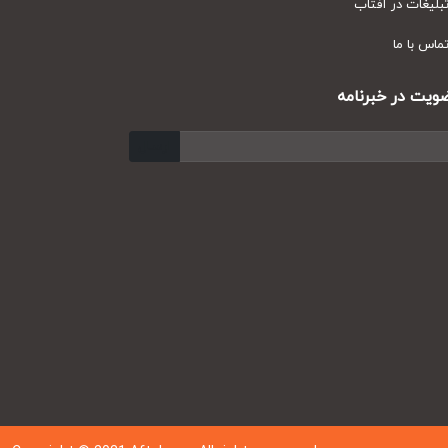
یغات در آفتاب
س با ما
ت در خبرنامه
ارسال