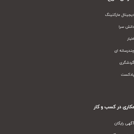
یتال مارکتینگ
نش سرا
ار
رسانه ای
دشگری
دکست
ری در کسب و کار
ی رایگان