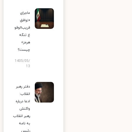
ماجرای
«توافق
قریب‌الوقو
ع تنگه
هرمز»
چیست؟
1405/05/
13
دفتر رهبر
انقلاب:
ادعا درباره
واکنش
رهبر انقلاب
به نامه
رئیس