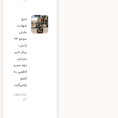
11
احراز
شهادت
خلبان
سوخو ۲۴
ارتش؛
پیکر امیر
سرتیپ
دوم مجید
کاظمی به
کشور
بازمی‌گردد
1405/05/
07