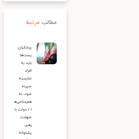
مطالب
مرتبط
پزشکیان:
پست‌ها
باید به
افراد
شایسته
سپرده
شود، نه
هم‌جناحی‌ه
ا / دولت با
شهادت
رهبر،
پشتوانه