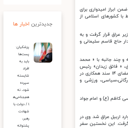
 ابراز امیدواری برای
 با کشورهای اسلامی از
جدیدترین
اخبار ها
 عراق قرار گرفت و به
ر حاج قاسم سلیمانی و
پزشکیان:
پست‌ها
چند جانبه با « محمد
باید به
 « فائق زیدان» رئیس
افراد
شورای عالی قضایی عراق، « عمار حکیم» رهبر جریان حکمت عراق داشت. امضای ۱۴ سند همکاری در
شایسته
گانی،سیاسی، ورزشی و
سپرده
شود، نه
هم‌جناحی‌ه
کاظم (ع) و امام جواد
ا / دولت با
شهادت
 اربیل عراق شد. وی در
رهبر،
گرفت. این نخستین سفر
پشتوانه