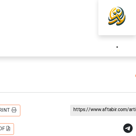
https://www.aftabir.com/ar
RINT
DF