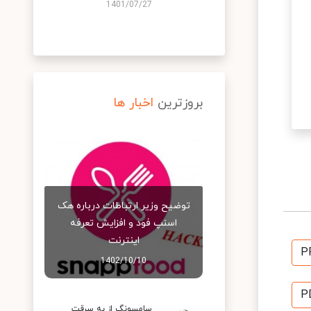
1401/07/27
بروزترین
اخبار ها
توضیح وزیر ارتباطات درباره هک
اسنپ‌ فود و افزایش تعرفه
اینترنت
P
1402/10/10
P
سامسونگ از به سرقت