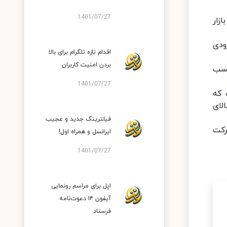
1401/07/27
بازار
اشاره کرد که به زودی
اقدام تازه تلگرام برای بالا
بردن امنیت کاربران
P50  این مجوعه با کسب
1401/07/27
است که
 بالای
فیلترینگ جدید و عجیب
رکت
ایرانسل و همراه اول!
1401/07/27
اپل برای مراسم رونمایی
آیفون ۱۴ دعوت‌نامه
فرستاد