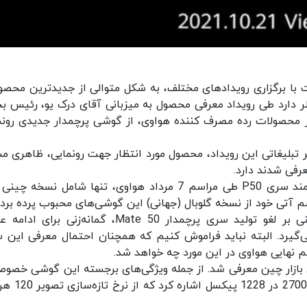
با برگزاری رویدادهای مختلف، به شکل متوالی از جدیدترین محصو
ظر دارد طی رویداد معرفی محصول به میزبانی آقای درک یو، رئیس 
ار محصولات رده مصرف کننده هواوی، از گوشی پرچمدار جدیدی رونم
تر تبلیغاتی این رویداد، محصول مورد انتظار جهت رونمایی، ظاهری مش
با توجه به این نکته که رونمایی از گوشی‌های هوشمند سری P50 طی مراسم 7 مرداد هواوی، تنها شامل نسخ
 آتی خود از نسخه گلوبال (جهانی) این گوشی‌های محبوب پرده بردار
علاوه بر این، با در نظر داشتن خبرهای موجود مبنی بر لغو تولید سری پرچمدار Mate 50، گمانه‌زنی 
چمدار هواوی تحت سری پی50 قوت می‌گیرد. البته نباید فراموش کنیم که همچنان احتمال معرفی ای
م نهایی هواوی در این مورد چه خواهد شد.
وعه چندی پیش در دو نسخه پایه و Pro برای بازار چین معرفی شد. از جمله ویژگی‌های برجسته این گوشی خصو
نسخه پرو می‌توان به نمایشگر 6.6 اینچی با رزولوشن 