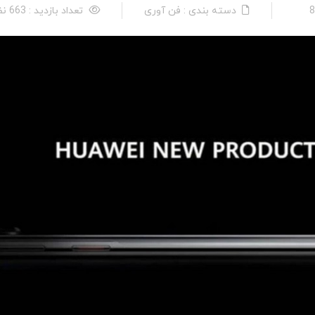
دسته بندی : فن آوری
تعداد بازدید : 663 نفر