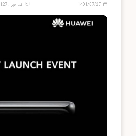
1401/07/27
کد خبر : 8127