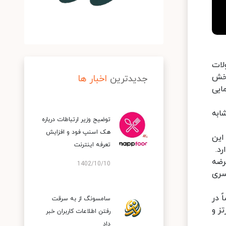
لات
بخش
جدیدترین
اخبار ها
ایی
ابه
توضیح وزیر ارتباطات درباره
هک اسنپ‌ فود و افزایش
ه چینی این
تعرفه اینترنت
د.
برای ادامه عرضه
1402/10/10
ن سری
صاً در
سامسونگ از به سرقت
2700 در 1228 پیکسل اشاره کرد که از نرخ تازه‌سازی تصویر 120 هرتز و
رفتن اطلاعات کاربران خبر
داد