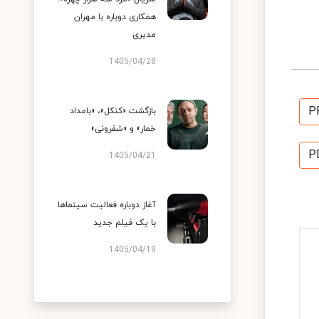
همکاری دوباره با مهران
مدیری
1405/04/28
P
بازگشت «کنکل»، «بامداد
خمار» و «شفرونی»
P
1405/04/21
آغاز دوباره فعالیت سینماها
با یک فیلم جدید
1405/04/19