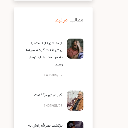
مطالب
مرتبط
«زنده شور» از «استخر»
پیش افتاد؛ گیشه سینما
به مرز ۶۰ میلیارد تومان
رسید
1405/05/07
اکبر عبدی درگذشت
1405/05/03
بازگشت نصرالله رادش به