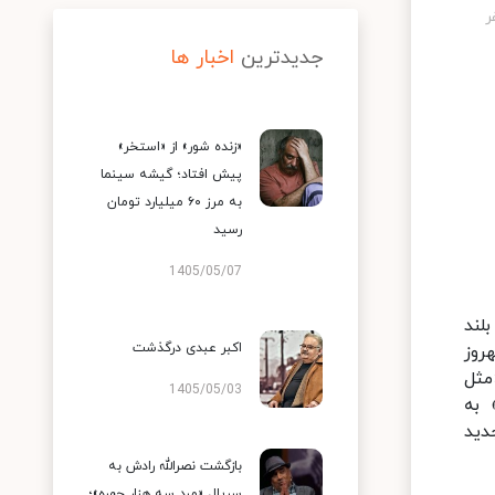
جدیدترین
اخبار ها
«زنده شور» از «استخر»
پیش افتاد؛ گیشه سینما
به مرز ۶۰ میلیارد تومان
رسید
1405/05/07
لند
اکبر عبدی درگذشت
روز
مثل
1405/05/03
 به
دید
بازگشت نصرالله رادش به
سریال «مرد سه هزار چهره»؛