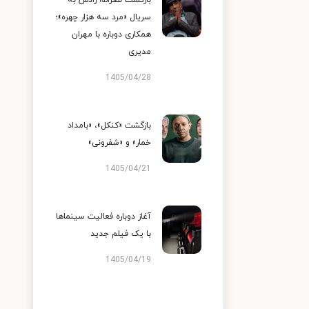
بازگشت نصرالله رادش به
سریال «مرد سه هزار چهره»؛
همکاری دوباره با مهران
مدیری
1405/04/28
بازگشت «کنکل»، «بامداد
خمار» و «شفرونی»
1405/04/21
آغاز دوباره فعالیت سینماها
با یک فیلم جدید
1405/04/19