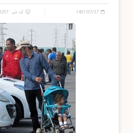
1401/07/27
کد خبر : 10257