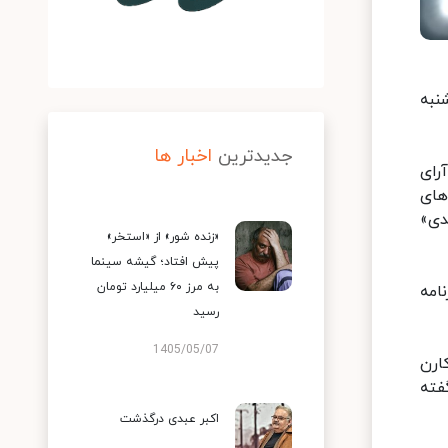
نبه
جدیدترین
اخبار ها
رای
های
دی»
«زنده شور» از «استخر»
پیش افتاد؛ گیشه سینما
به مرز ۶۰ میلیارد تومان
برنامه
رسید
1405/05/07
ارن
فته
اکبر عبدی درگذشت