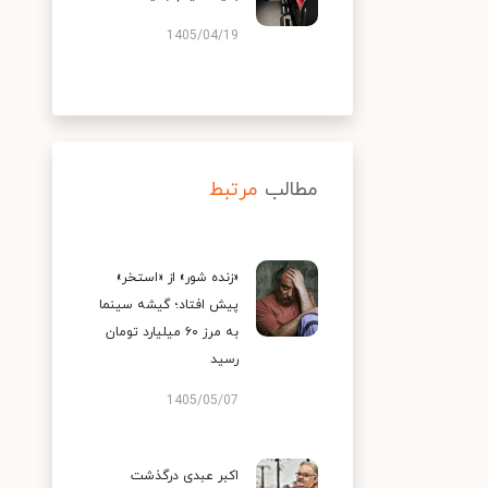
1405/04/19
مطالب
مرتبط
«زنده شور» از «استخر»
پیش افتاد؛ گیشه سینما
به مرز ۶۰ میلیارد تومان
رسید
1405/05/07
اکبر عبدی درگذشت