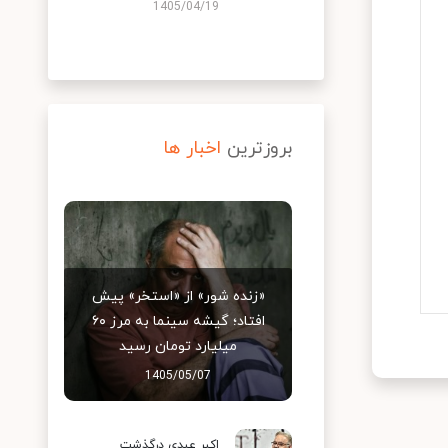
1405/04/19
بروزترین
اخبار ها
«زنده شور» از «استخر» پیش
افتاد؛ گیشه سینما به مرز ۶۰
میلیارد تومان رسید
1405/05/07
اکبر عبدی درگذشت