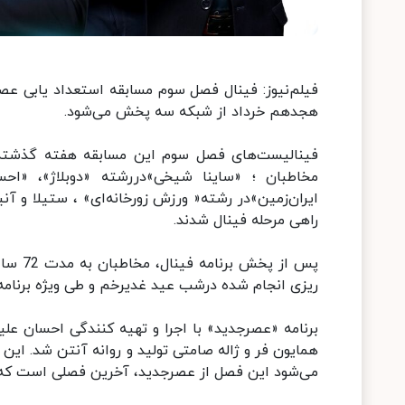
فیلم‌نیوز: فینال فصل سوم مسابقه استعداد یابی ع
هجدهم خرداد از شبکه سه پخش می‌شود.
فینالیست‌های فصل سوم این مسابقه هفته گذشته 
مخاطبان ؛ «ساینا شیخی»دررشته «دوبلاژ»، «احس
ایران‌زمین»در رشته« ورزش زورخانه‌ای» ، ستیلا و 
راهی مرحله فینال شدند.
پس از 
ریزی انجام شده درشب عید غدیرخم و طی ویژه برنامه
برنامه «عصرجدید» با اجرا و تهیه کنندگی احسان علی
همایون فر و ژاله صامتی تولید و روانه آنتن شد. این
می‌شود این فصل از عصرجدید، آخرین فصلی است که با