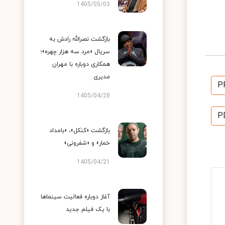
1405/05/03
بازگشت نصرالله رادش به
سریال «مرد سه هزار چهره»؛
همکاری دوباره با مهران
مدیری
P
1405/04/28
P
بازگشت «کنکل»، «بامداد
خمار» و «شفرونی»
1405/04/21
آغاز دوباره فعالیت سینماها
با یک فیلم جدید