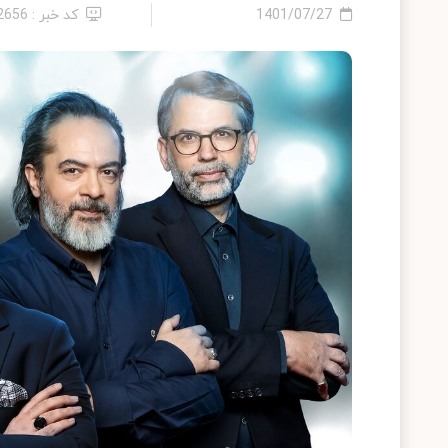
1401/07/27
کد خبر : 12656