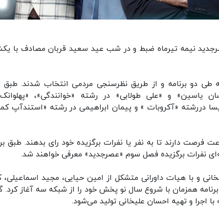
صرجدید نیمه تیرماه ضبط و در شب عید سعید قربان مصادف با یکش
طی دو برنامه و از طریق نظرسنجی مردمی انتخاب شدند. طبق آ
ان یاسین» و «علی طولابی» در رشته «خوانندگی»، «پهلوانک‌
آنیسا دررشته «آکروبات » و پیمان ابراهیمی در رشته «استندآپ کم
پخش برنامه فینال، مخاطبان به مدت 72 ساعت فرصت دارند تا به نفر یا نفرات برگزیده خود رای بدهند. طبق 
‌ای نفرات برگزیده فصل سوم «عصرجدید» معرفی خواهند شد.
خانی و با هیات داورانی متشکل از امین حیایی، مجید اسماعیلی، ک
 برنامه همزمان با شروع سال نو پخش خود را از شبکه سه آغاز کرد. گ
 اجرا و تهیه احسان علیخانی تولید می‌شود.