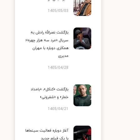
1405/05/03
بازگشت نصرالله رادش به
سریال «مرد سه هزار چهره»؛
همکاری دوباره با مهران
مدیری
1405/04/28
بازگشت «کنکل»، «بامداد
خمار» و «شفرونی»
1405/04/21
آغاز دوباره فعالیت سینماها
با یک فیلم جدید