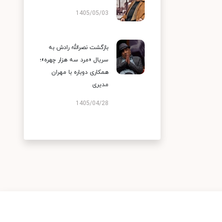
1405/05/03
بازگشت نصرالله رادش به
سریال «مرد سه هزار چهره»؛
همکاری دوباره با مهران
مدیری
1405/04/28