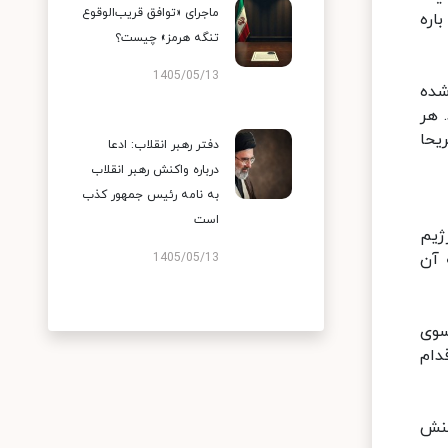
ماجرای «توافق قریب‌الوقوع
اره
تنگه هرمز» چیست؟
1405/05/13
شده
 هر
یحا
دفتر رهبر انقلاب: ادعا
درباره واکنش رهبر انقلاب
به نامه رئیس جمهور کذب
است
ژیم
 آن
1405/05/13
سوی
دام
کنش