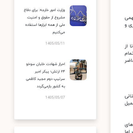
وزارت امور خارجه: برای دفاع
همی
مشروع از حقوق و امنیت
ی و
ملی از همه ابزارها استفاده
می‌کنیم
1405/05/11
 از
مام
اضر
احراز شهادت خلبان سوخو
۲۴ ارتش؛ پیکر امیر
سرتیپ دوم مجید کاظمی
به کشور بازمی‌گردد
انی
1405/05/07
کمیل
های
اما