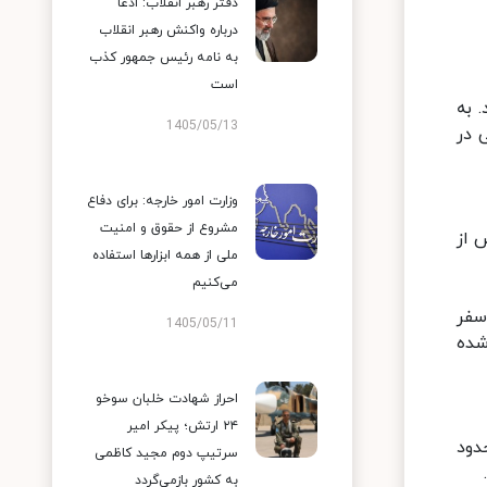
دفتر رهبر انقلاب: ادعا
درباره واکنش رهبر انقلاب
به نامه رئیس جمهور کذب
است
 به
1405/05/13
 در
وزارت امور خارجه: برای دفاع
مشروع از حقوق و امنیت
صوص از
ملی از همه ابزارها استفاده
می‌کنیم
ر سفر
1405/05/11
شده
احراز شهادت خلبان سوخو
۲۴ ارتش؛ پیکر امیر
دود
سرتیپ دوم مجید کاظمی
به کشور بازمی‌گردد