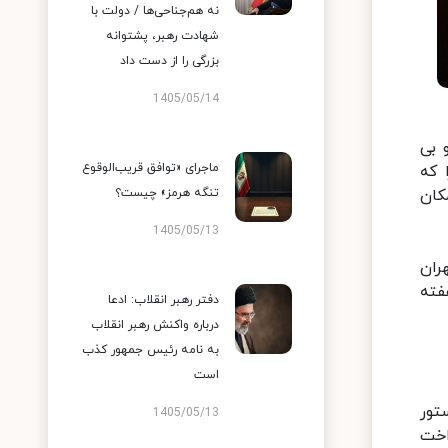
نه هم‌جناحی‌ها / دولت با
شهادت رهبر، پشتوانه
بزرگی را از دست داد
1405/05/14
 بی
ماجرای «توافق قریب‌الوقوع
 که
مکان
تنگه هرمز» چیست؟
1405/05/13
 تهران
فته
دفتر رهبر انقلاب: ادعا
درباره واکنش رهبر انقلاب
به نامه رئیس جمهور کذب
است
تور
1405/05/13
اخت