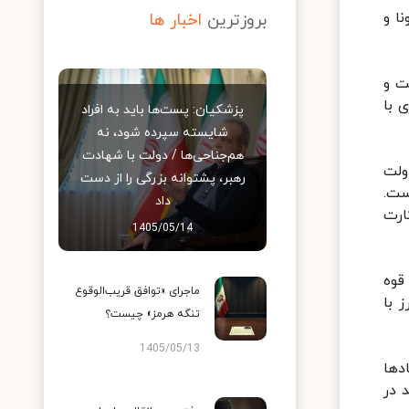
ا و
بروزترین
اخبار ها
ت و
 با
پزشکیان: پست‌ها باید به افراد
شایسته سپرده شود، نه
هم‌جناحی‌ها / دولت با شهادت
ولت
رهبر، پشتوانه بزرگی را از دست
 است.
داد
ارت
1405/05/14
قوه
ماجرای «توافق قریب‌الوقوع
 با
تنگه هرمز» چیست؟
1405/05/13
دها
 در