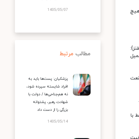
1405/05/07
هیچ
ز}:
مطالب
مرتبط
میل
نعت
پزشکیان: پست‌ها باید به
افراد شایسته سپرده شود،
نه هم‌جناحی‌ها / دولت با
شهادت رهبر، پشتوانه
بزرگی را از دست داد
 با
1405/05/14
فیت