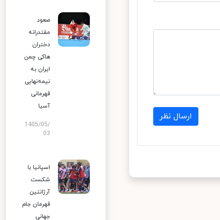
صعود
مقتدرانه
دختران
هاکی چمن
ایران به
نیمه‌نهایی
قهرمانی
آسیا
ارسال نظر
1405/05/
03
اسپانیا با
شکست
آرژانتین
قهرمان جام
جهانی