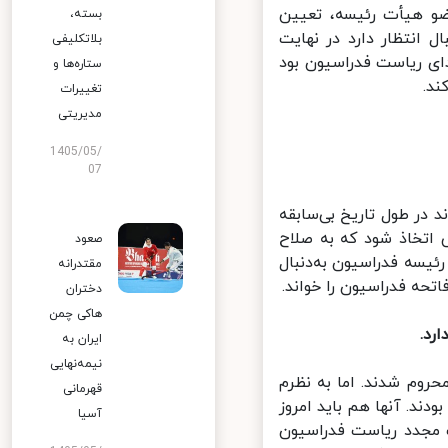
و هیأت رئیسه، تعیین
بسته،
 انتظار دارد در نهایت
بلاتکلیفی
ی ریاست فدراسیون بود
ستاره‌ها و
.
تغییرات
مدیریتی
1405/05/
07
در طول تاریخ بی‌سابقه
اتخاذ شود که به صلاح
صعود
یسه فدراسیون به‌دنبال
مقتدرانه
ه فدراسیون را خواند.
دختران
هاکی چمن
د.
ایران به
نیمه‌نهایی
وم شدند. اما به نظرم
قهرمانی
ند. آنها هم باید امروز
آسیا
 مجدد ریاست فدراسیون