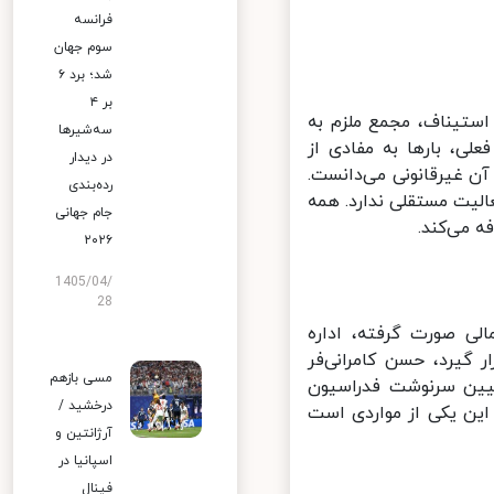
فرانسه
سوم جهان
شد؛ برد ۶
بر ۴
استیناف، مجمع ملزم به
سه‌شیرها
، بارها به مفادی از
در دیدار
ن غیرقانونی می‌دانست.
رده‌بندی
یت مستقلی ندارد. همه
جام جهانی
 می‌کند.
۲۰۲۶
1405/04/
28
لی صورت گرفته، اداره
گیرد، حسن کامرانی‌فر
مسی بازهم
یین سرنوشت فدراسیون
درخشید /
ین یکی از مواردی است
آرژانتین و
اسپانیا در
فینال