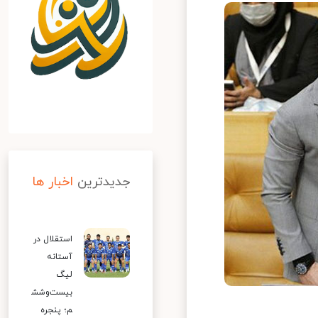
جدیدترین
اخبار ها
استقلال در
آستانه
لیگ
بیست‌وشش
م؛ پنجره