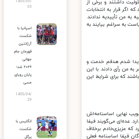
ت داشتند و برخی از
1405/05/
03
اگر قرار به انتخابات
به من تأییدیه ندادند.
ست به سراغم بیایند به
اسپانیا با
شکست
آرژانتین
قهرمان جام
جهانی
دیدا شدم هدفم خدمت و
۲۰۲۶ شد؛
در فوتبال بود. اما دیدید که از آن جمع ۷۰-۸۰ نفره فقط ۹ نفر به من رأی دادند. با این
پایان رویای
شند که برای شرایط این
مسی
1405/04/
29
ب نهایی اساسنامه‌اش
 عده‌ای می‌گویند فیفا
انگلیس با
که عزیزی‌خادم برخلاف
شکست
ان فیفا اساسنامه فعلی
پرگل