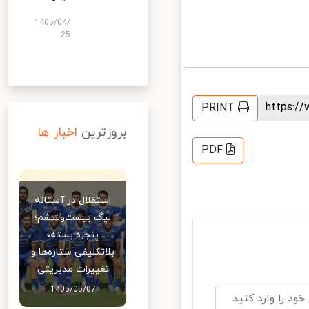
1405/04/
25
https:
PRINT
بروزترین
اخبار ها
PDF
استقلال در آستانه
لیگ بیست‌وششم؛
پنجره بسته،
بلاتکلیفی ستاره‌ها و
تغییرات مدیریتی
1405/05/07