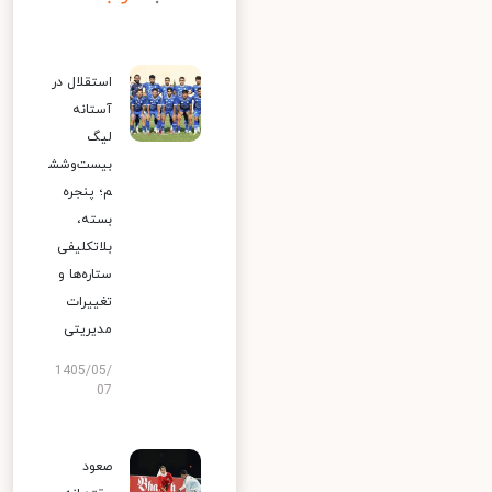
استقلال در
آستانه
لیگ
بیست‌وشش
م؛ پنجره
بسته،
بلاتکلیفی
ستاره‌ها و
تغییرات
مدیریتی
1405/05/
07
صعود