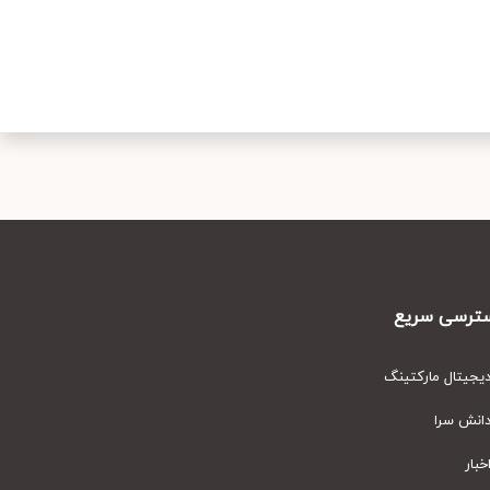
رسی سریع
یتال مارکتینگ
نش سرا
ار