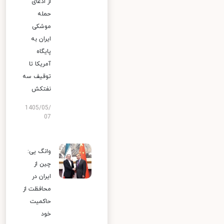
از ادعای
حمله
موشکی
ایران به
پایگاه
آمریکا تا
توقیف سه
نفتکش
1405/05/
07
وانگ یی:
چین از
ایران در
محافظت از
حاکمیت
خود