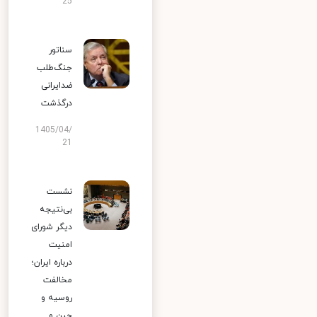
25
سناتور
جنگ‌طلب
ضدایرانی
درگذشت
1405/04/
21
نشست
بی‌نتیجه
دیگر شورای
امنیت
درباره ایران؛
مخالفت
روسیه و
چین و