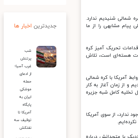
ه شمالی شنیدیم ندارد.
جدیدترین
اخبار ها
پیام مشابهی را از ما
دامات تحریک آمیز کره
شب
ت هسته‌ای است، تلاش
پرتنش
غرب آسیا؛
از ادعای
ط آمریکا با کره شمالی
حمله
 از زمان آغاز به کار
موشکی
تخلیه کامل شبه جزیره
ایران به
پایگاه
آمریکا تا
 ندارد، از سوی آمریکا
توقیف سه
ده‌ایم.
نفتکش
ک با متحدانش درباره