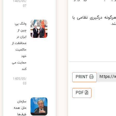
1405/05/
07
ونه درگیری نظامی با
.
وانگ یی:
چین از
ایران در
محافظت از
حاکمیت
خود
حمایت می
کند
https:
PRINT
1405/05/
03
PDF
سازمان
ملل: همه
طرف‌ها