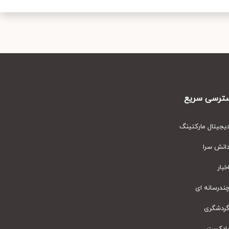
رسی سریع
یتال مارکتینگ
نش سرا
ار
رسانه ای
دشگری