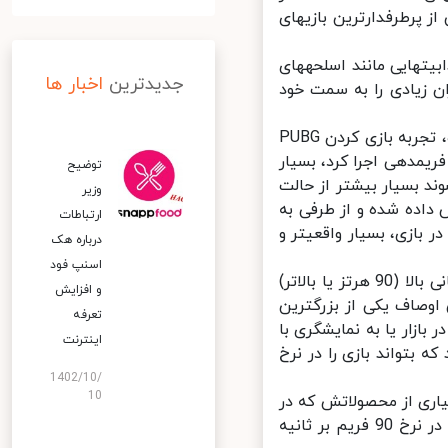
این میان به دلیل بهینه‎سازی و جذابیت‎های مختلف، نسخه موبایل آن به یکی از پرطرفدارترین بازی‎های
این بازی که در دسته بازی‎های شوتر سبک بتل رویال قرار گرفته، به دلیل جذابیت‎هایی مانند اسلحه‎های
جدیدترین
اخبار ها
 زیادی را به سمت خود
اما جدای از داستان بازی، بنابر آنچه تیم توسعه دهنده بازی نیز اعلام کرده، تجربه بازی کردن PUBG
Mobile در صورتی که بتوان آن را در بالاترین تنظیمات گرافیکی با نرخ بالای فریم‎دهی اجرا کرد، بسیار
توضیح
لت عادیست. در این حالت جزئیاتی که به کاربر نشان داده می‎شوند بسیار بیشتر از حالت
وزیر
ر نمایش داده شده و از طرفی به
ارتباطات
دلیل نرم‎تر‌شدن انیمیشن‎ها که حاصل نرخ فریم بالاتر است، تماشای صحنه‎ها در بازی، بسیار واقعی‎تر و
درباره هک
اسنپ‌ فود
در واقع اگر نمایشگر گوشی هوشمندی پتانسیل نمایش بازی در نرخ بروزرسانی بالا (90 هرتز یا بالاتر)
و افزایش
اوصاف یکی از بزرگترین
تعرفه
ی پرچمدار موجود در بازار یا به نمایشگری با
اینترنت
ان قدرتمندی ندارند که بتواند بازی را در نرخ
1402/10/
10
ری از محصولاتش که در
میان آنها حتی اسامی چند گوشی میان‎رده نیز دیده می‎شود، بتوان پابجی را در نرخ 90 فریم بر ثانیه