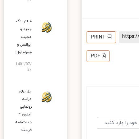
27
فیلترینگ
جدید و
https
PRINT
عجیب
ایرانسل و
همراه اول!
PDF
1401/07/
27
اپل برای
مراسم
رونمایی
آیفون ۱۴
دعوت‌نامه
فرستاد