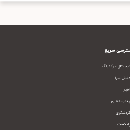
رسی سریع
یتال مارکتینگ
نش سرا
ار
رسانه ای
دشگری
دکست