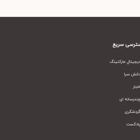
رسی سریع
یتال مارکتینگ
نش سرا
ار
رسانه ای
دشگری
دکست