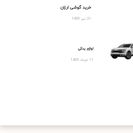
خرید گوشی ارزان
21 تیر 1405
لوازم یدکی
11 خرداد 1405