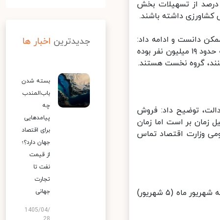
لی یکی از محورهای آن بود؛ براساس گزارش ارائه شده حدود ۹۵ درصد از تسهیلات بخش
کشاورزی داشته باشند.
کن دانست و ادامه داد:
جدیدترین
اخبار ها
صاحبان سهام عدالت دو گروه هستند؛ افرادی که سهام خود را آزاد کردند که حدود ۱۹ میلیون نفر بوده
نند، گروه نخست هستند.
بسته شدن
باب‌المندب
چه
الت، توضیح داد: فروش
پیامدهایی
زمان بر است اما زمان
برای اقتصاد
می وزارت اقتصاد تماس
جهان دارد؟؛
از قیمت
نفت تا
تجارت
عضو کابینه دوازدهم درباره عرضه دارایی دوم، تصریح کرد: نخستین چهارشنبه شهریور ماه (۵ شهریور)
جهانی
1405/04/
28