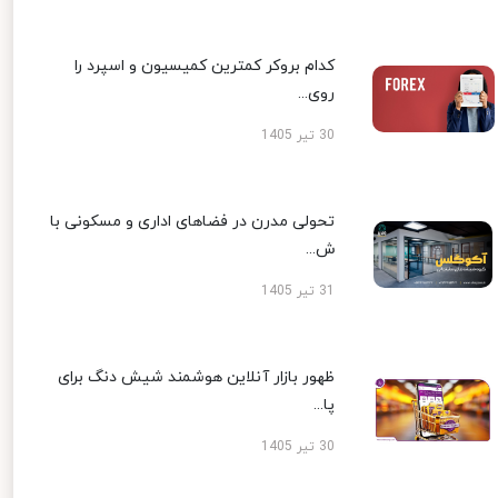
کدام بروکر کمترین کمیسیون و اسپرد را
روی...
30 تیر 1405
تحولی مدرن در فضاهای اداری و مسکونی با
ش...
31 تیر 1405
ظهور بازار آنلاین هوشمند شیش دنگ برای
پا...
30 تیر 1405