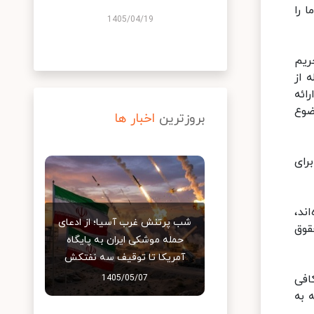
 را
1405/04/19
ریم
 از
ائه
ضوع
بروزترین
اخبار ها
رای
ند،
شب پرتنش غرب آسیا؛ از ادعای
قوق
حمله موشکی ایران به پایگاه
آمریکا تا توقیف سه نفتکش
افی
1405/05/07
 به