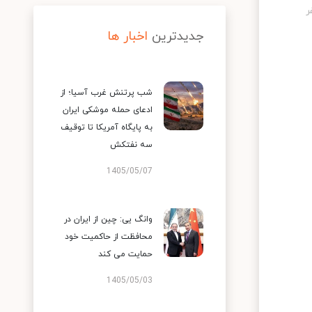
جدیدترین
اخبار ها
شب پرتنش غرب آسیا؛ از
ادعای حمله موشکی ایران
به پایگاه آمریکا تا توقیف
سه نفتکش
1405/05/07
وانگ یی: چین از ایران در
محافظت از حاکمیت خود
حمایت می کند
1405/05/03