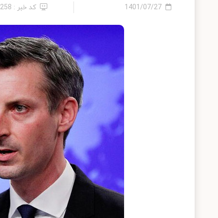
1401/07/27
کد خبر : 6258