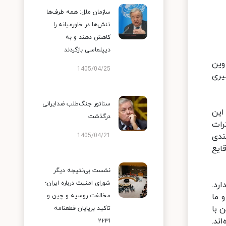
سازمان ملل: همه طرف‌ها
تنش‌ها در خاورمیانه را
کاهش دهند و به
دیپلماسی بازگردند
وین
1405/04/25
یری
سناتور جنگ‌طلب ضدایرانی
این
درگذشت
رات
ندی
1405/04/21
ایع
نشست بی‌نتیجه دیگر
شورای امنیت درباره ایران؛
رد.
 ما
مخالفت روسیه و چین و
ن با
تاکید برپایان قطعنامه
ند.
۲۲۳۱